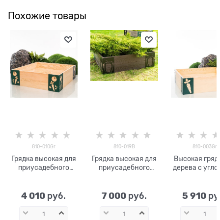
Похожие товары
810-010Gr
810-019B
810-003Gr
Грядка высокая для
Грядка высокая для
Высокая гряд
приусадебного
приусадебного
дерева с угл
участка из дерева с
участка из ДПК с
кронштейнами
угловыми
угловыми
003Gr для д
кронштейнами 810-
кронштейнами 810-
4 010
7 000
5 910
 руб.
 руб.
 ру
010Gr
019B