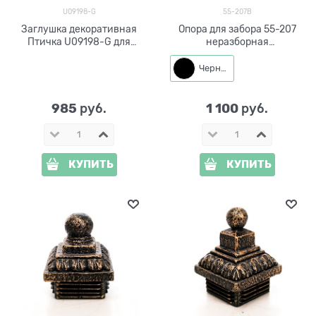
U09198-G
55-207B
Заглушка декоративная
Опора для забора 55-207
Птичка U09198-G для
неразборная
квадратной трубы 80*80
металлическая h=40 см
Черный
985
1 100
 руб.
 руб.
КУПИТЬ
КУПИТЬ