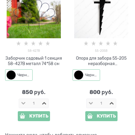
58-427B
55-205B
Заборчик садовый 1 секция
Опора для забора 55-205
58-427B металл 74*58 см
неразборная
металлическая h=34см
Черный
Черный
850
800
 руб.
 руб.
КУПИТЬ
КУПИТЬ
Нажмите сюда, чтобы добавить описание