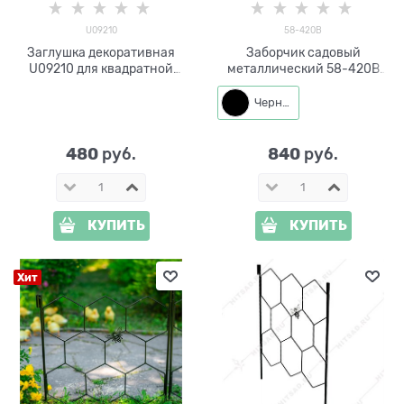
U09210
58-420B
Заглушка декоративная
Заборчик садовый
U09210 для квадратной
металлический 58-420B
трубы 80*80
черный высота 60см
Черный
480
840
 руб.
 руб.
КУПИТЬ
КУПИТЬ
Хит