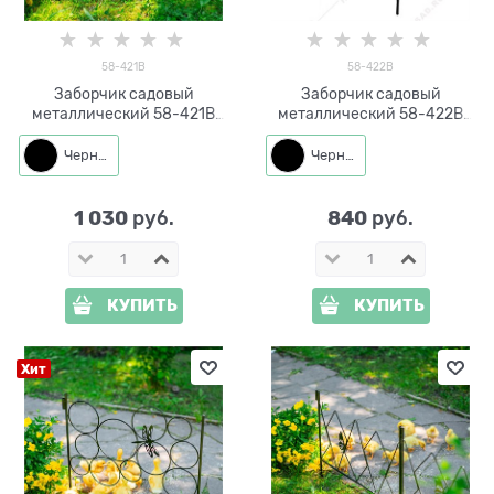
58-421B
58-422B
Заборчик садовый
Заборчик садовый
металлический 58-421B
металлический 58-422B
черный высота 60см
черный высота 60см
Черный
Черный
1 030
840
 руб.
 руб.
КУПИТЬ
КУПИТЬ
Хит