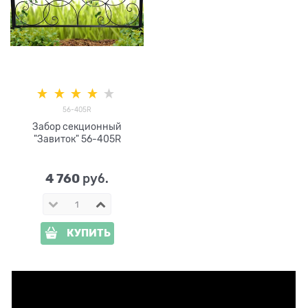
56-405R
Забор секционный
"Завиток" 56-405R
4 760
 руб.
КУПИТЬ