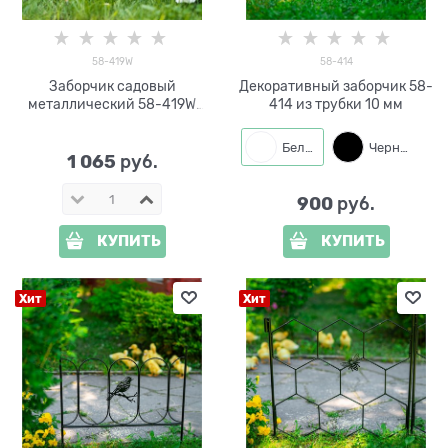
58-419W
58-414
Заборчик садовый
Декоративный заборчик 58-
металлический 58-419W
414 из трубки 10 мм
белый высота 54см
Белый
Черный
1 065
 руб.
900
 руб.
КУПИТЬ
КУПИТЬ
Хит
Хит