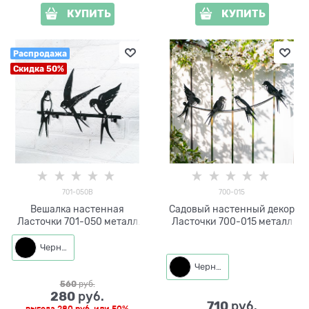
КУПИТЬ
КУПИТЬ
Распродажа
Скидка 50%
701-050B
700-015
Вешалка настенная
Садовый настенный декор
Ласточки 701-050 металл
Ласточки 700-015 металл
L=33 см
Черный
Черный
560
 руб.
280
 руб.
710
 руб.
выгода
280 руб.
или
50%