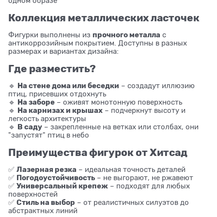
одном образе
Коллекция металлических ласточек
прочного металла
Фигурки выполнены из
с
антикоррозийным покрытием. Доступны в разных
размерах и вариантах дизайна:
Где разместить?
На стене дома или беседки
🔹
– создадут иллюзию
птиц, присевших отдохнуть
На заборе
🔹
– оживят монотонную поверхность
На карнизах и крышах
🔹
– подчеркнут высоту и
легкость архитектуры
В саду
🔹
– закрепленные на ветках или столбах, они
"запустят" птиц в небо
Преимущества фигурок от Хитсад
Лазерная резка
✅
– идеальная точность деталей
Погодоустойчивость
✅
– не выгорают, не ржавеют
Универсальный крепеж
✅
– подходят для любых
поверхностей
Стиль на выбор
✅
– от реалистичных силуэтов до
абстрактных линий