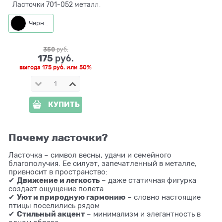
Ласточки 701-052 металл
L=26 см
Черный
350
 руб.
175
 руб.
выгода
175 руб.
или
50%
КУПИТЬ
Почему ласточки?
Ласточка – символ весны, удачи и семейного
благополучия. Ее силуэт, запечатленный в металле,
привносит в пространство:
Движение и легкость
✔
– даже статичная фигурка
создает ощущение полета
Уют и природную гармонию
✔
– словно настоящие
птицы поселились рядом
Стильный акцент
✔
– минимализм и элегантность в