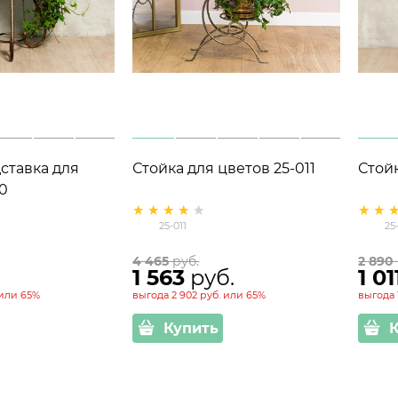
ставка для
Стойка для цветов 25-011
Стой
0
25-011
25
4 465
 руб.
2 890
1 563
 руб.
1 01
или
65%
выгода
2 902 руб.
или
65%
выгода
Купить