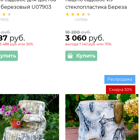
 березовый U07903
стеклопластика Береза
лопластик
L=103 см U07559
7903
U07559
5
 руб.
10 200
 руб.
87
 руб.
3 060
 руб.
5 488 руб.
или
50%
выгода
7 140 руб.
или
70%
Купить
Купить
Распродажа
Скидка 50%