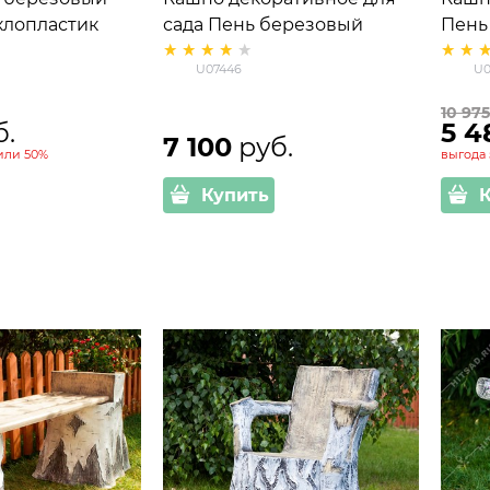
клопластик
сада Пень березовый
Пень
малый U07446
стек
U07446
U0
стеклопластик, ширина 65
см
10 97
б.
5 4
7 100
 руб.
или
50%
выгода
Купить