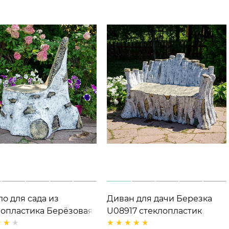
о для сада из
Диван для дачи Березка
лопластика Берёзовая
U08917 стеклопластик
а U08843