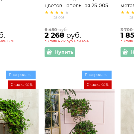
цветов напольная 25-005
мета
25-005
25
6 480
 руб.
3 700
б.
2 268
 руб.
1 8
или
65%
выгода
4 212 руб.
или
65%
выгода
Купить
Распродажа
Распродажа
Скидка 65%
Скидка 65%