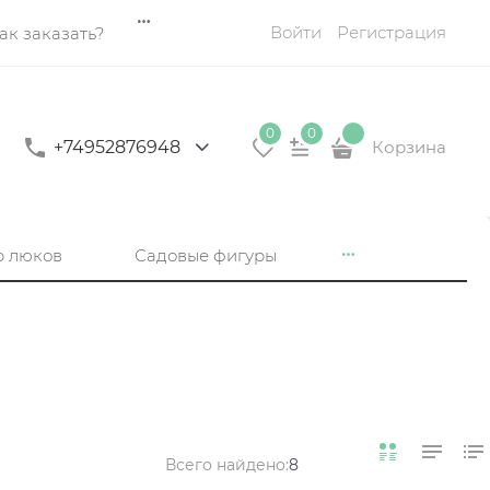
Войти
Регистрация
ак заказать?
0
0
+74952876948
Корзина
р люков
Садовые фигуры
Всего найдено:
8