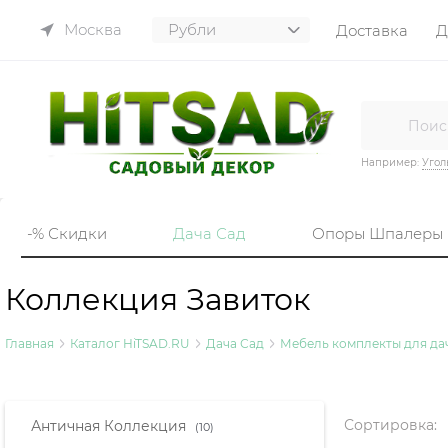
Москва
Доставка
Д
Например:
Угол
-% Скидки
Дача Сад
Опоры Шпалеры
Коллекция Завиток
Главная
Каталог HiTSAD.RU
Дача Сад
Мебель комплекты для дач
Найдено товаров:
Сортировка:
Античная Коллекция
(10)