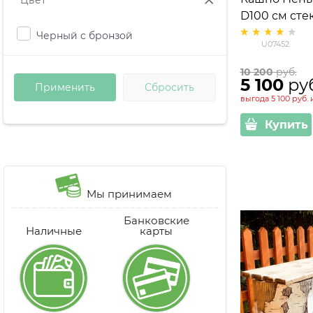
Цвет
D100 см сте
U07452
Черный с бронзой
U07452
10 200
 руб.
5 100
 ру
выгода
5 100 руб.
Купить
Мы принимаем
Банковские
Наличные
карты