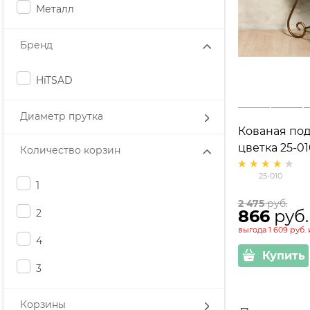
Металл
Бренд
HiTSAD
Диаметр прутка
Кованая под
цветка 25-01
Количество корзин
25-010
1
2 475
 руб.
866
 руб.
2
выгода
1 609 руб.
4
Купить
3
Корзины