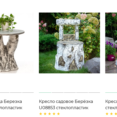
да Березка
Кресло садовое Берёзка
Кресл
лопластик
U08853 стеклопластик
стек
щепк