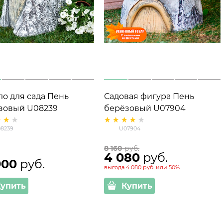
ло для сада Пень
Садовая фигура Пень
зовый U08239
берёзовый U07904
лопластик
стеклопластик h=42 см
8239
U07904
8 160
 руб.
4 080
 руб.
900
 руб.
выгода
4 080 руб.
или
50%
Купить
Купить