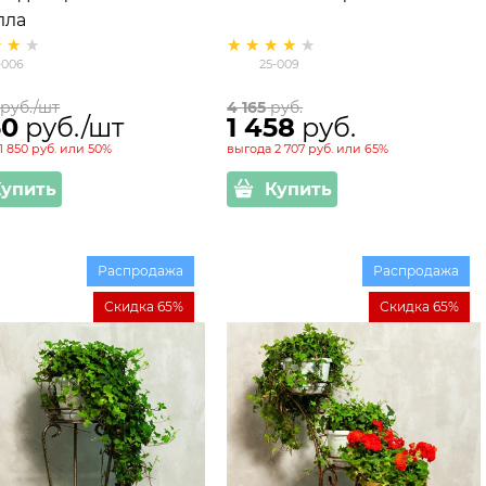
лла
-006
25-009
 руб./шт
4 165
 руб.
50
 руб./шт
1 458
 руб.
1 850 руб.
или
50%
выгода
2 707 руб.
или
65%
Купить
Купить
Распродажа
Распродажа
Скидка 65%
Скидка 65%