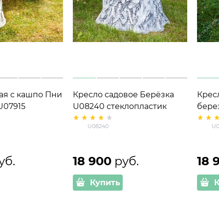
ая с кашпо Пни
Кресло садовое Берёзка
Крес
U07915
U08240 стеклопластик
бере
ик
высота 85 см
стек
U08240
U0
уб.
18 900
 руб.
18 
Купить