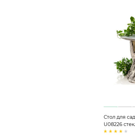
Стол для са
U08226 стек
h=80 см