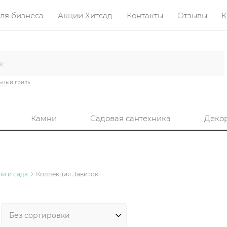
ля бизнеса
Акции Хитсад
Контакты
Отзывы
К
ьный гриль
Камни
Садовая сантехника
Деко
и и сада
Коллекция Завиток