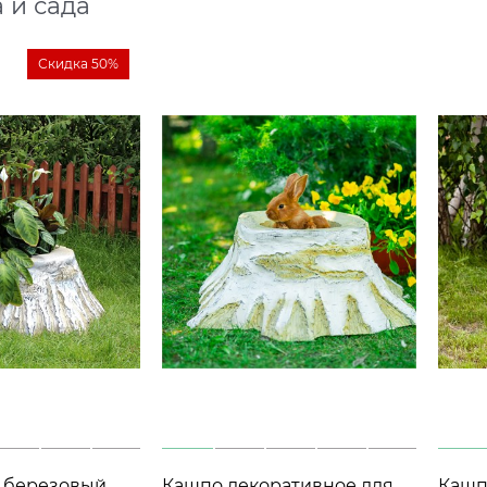
 и сада
Скидка 50%
 березовый
Кашпо декоративное для
Кашп