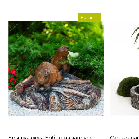
Новинка
Крышка люка Бобры на запруде
Садово-па