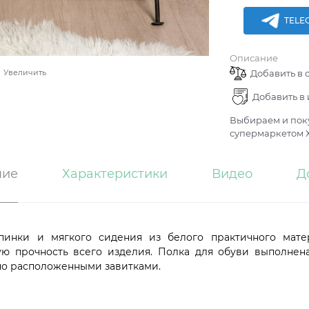
TELE
Описание
Добавить в 
Увеличить
Добавить в
Выбираем и поку
супермаркетом Х
ние
Характеристики
Видео
Д
инки и мягкого сидения из белого практичного матер
ую прочность всего изделия. Полка для обуви выполнен
но расположенными завитками.