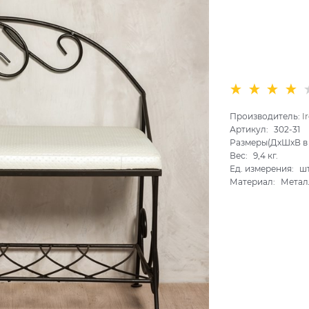
Производитель:
I
Артикул:
302-31
Размеры(ДхШхВ в 
Вес:
9,4
кг.
Ед. измерения:
шт
Материал:
Метал