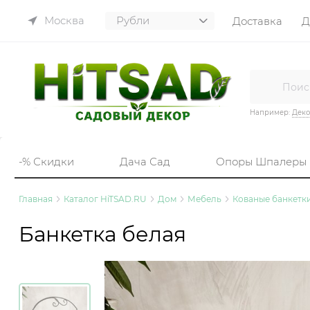
Москва
Доставка
Д
Например:
Деко
-% Скидки
Дача Сад
Опоры Шпалеры
Главная
Каталог HiTSAD.RU
Дом
Мебель
Кованые банкетк
Банкетка белая