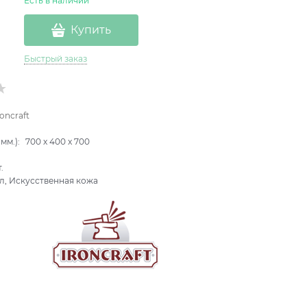
Есть в наличии
Купить
Быстрый заказ
roncraft
мм.):
700
x
400
x
700
.
л, Искусственная кожа