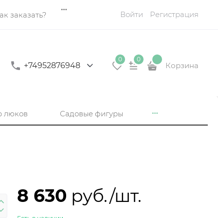
Войти
Регистрация
ак заказать?
0
0
+74952876948
Корзина
р люков
Садовые фигуры
8 630
 руб./шт.