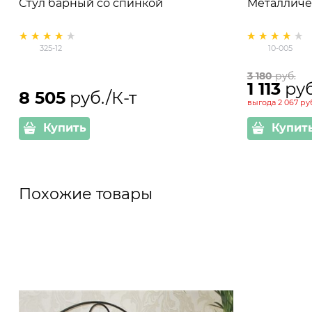
Стул барный со спинкой
Металличес
325-12
10-005
3 180
 руб.
1 113
 руб
8 505
 руб./К-т
выгода
2 067 руб
Купить
Купит
Похожие товары