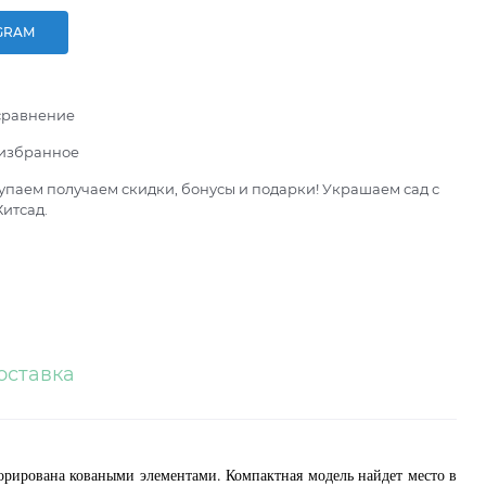
GRAM
сравнение
 избранное
паем получаем скидки, бонусы и подарки! Украшаем сад с
итсад.
оставка
корирована коваными элементами
. Компактная модель найдет место в