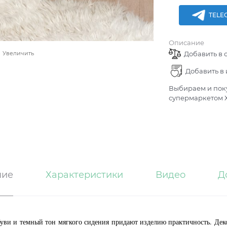
TELE
Описание
Добавить в 
Увеличить
Добавить в
Выбираем и поку
супермаркетом Х
ние
Характеристики
Видео
Д
буви и темный тон мягкого сидения придают изделию практичность. Де