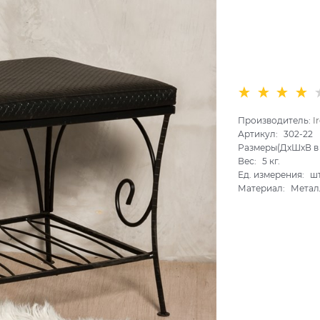
Производитель:
I
Артикул:
302-22
Размеры(ДхШхВ в 
Вес:
5
кг.
Ед. измерения:
шт
Материал:
Метал