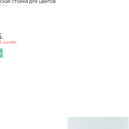
кая стойка для цветов
.
.
или
65%
ь