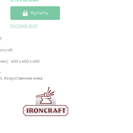
Есть в наличии
Купить
Быстрый заказ
roncraft
мм.):
400
x
400
x
400
.
л, Искусственная кожа