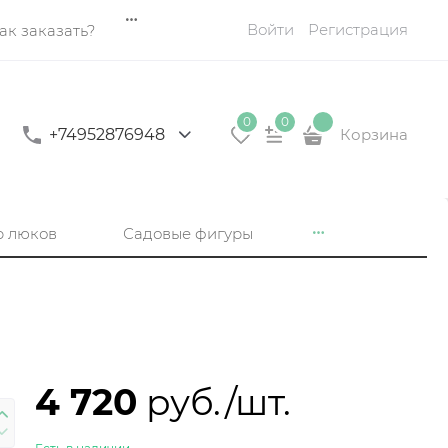
Войти
Регистрация
ак заказать?
0
0
+74952876948
Корзина
р люков
Садовые фигуры
4 720
 руб./шт.