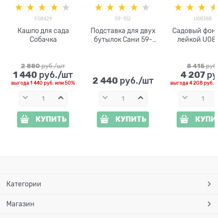
F08429
59-102
U08388
Кашпо для сада
Подставка для двух
Садовый фонт
Собачка
бутылок Сани 59-
лейкой U08
102 металл и дерево
стеклопласт
высота 68 
2 880
 руб./шт
8 415
 руб
1 440
4 207
 руб./шт
 ру
2 440
 руб./шт
выгода
1 440 руб.
или
50%
выгода
4 208 руб.
и
КУПИТЬ
КУПИТЬ
КУПИ
Категории
Магазин