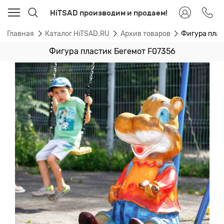
HiTSAD производим и продаем!
Главная
Каталог HiTSAD.RU
Архив товаров
Фигура плас
Фигура пластик Бегемот F07356