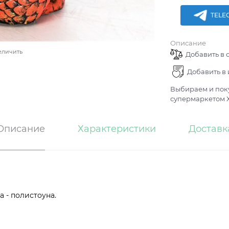
TELE
Описание
еличить
Добавить в 
Добавить в
Выбираем и поку
супермаркетом Х
Описание
Характеристики
Доставк
 - полистоуна.