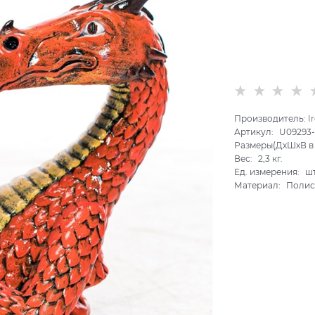
Производитель:
I
Артикул:
U09293
Размеры(ДхШхВ в 
Вес:
2,3
кг.
Ед. измерения:
ш
Материал:
Полис