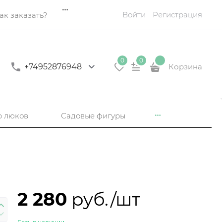
Войти
Регистрация
ак заказать?
0
0
+74952876948
Корзина
р люков
Садовые фигуры
2 280
 руб./шт