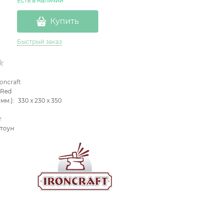
Есть в наличии
Купить
Быстрый заказ
roncraft
-Red
мм.):
330
x
230
x
350
т
тоун