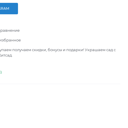
GRAM
сравнение
 избранное
паем получаем скидки, бонусы и подарки! Украшаем сад с
итсад.
а