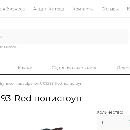
ля бизнеса
Акции Хитсад
Контакты
Отзывы
К
вая мебель
Камни
Садовая сантехника
Деко
Бутылочница Дракон U09293-Red полистоун
93-Red полистоун
Количество: