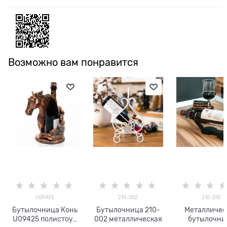
Возможно вам понравится
U09425
210-002
210-010
Бутылочница Конь
Бутылочница 210-
Металличес
U09425 полистоун
002 металлическая
бутылочни