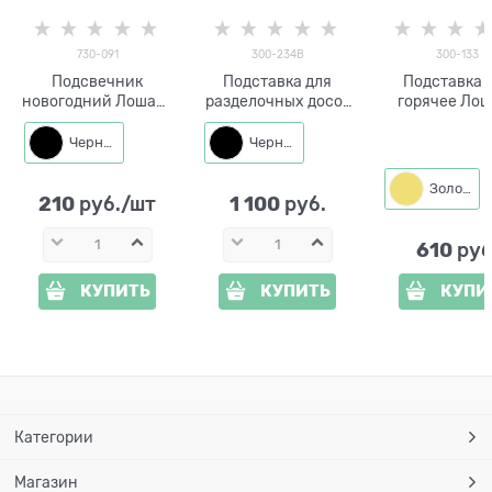
730-091
300-234B
300-133
Подсвечник
Подставка для
Подставка 
новогодний Лошадь
разделочных досок
горячее Лош
730-091 металл
Лошадь 300-234
300-133 мет
металл
Черный
Черный
Золото
210
1 100
 руб./шт
 руб.
610
 руб
КУПИТЬ
КУПИТЬ
КУПИ
Категории
Магазин