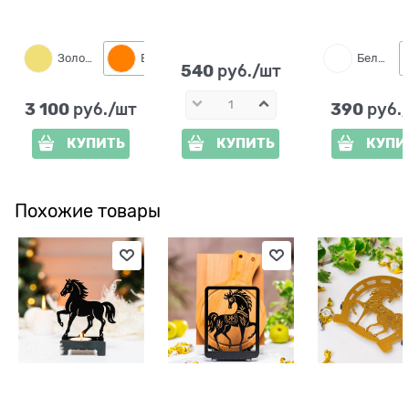
h=30 см
настольная 21
Золото
Бронза
Белый
540
 руб./шт
3 100
390
 руб./шт
 руб.
КУПИТЬ
КУПИТЬ
КУПИ
Похожие товары