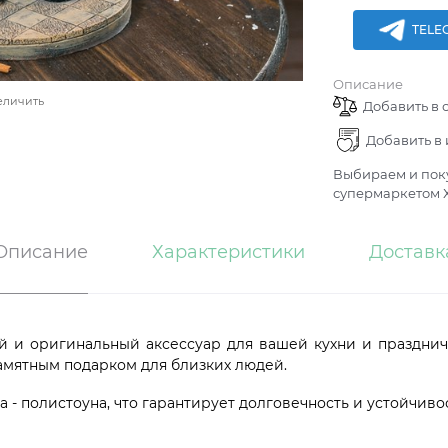
TELE
Описание
еличить
Добавить в 
Добавить в
Выбираем и поку
супермаркетом Х
Описание
Характеристики
Доставк
й и оригинальный аксессуар для вашей кухни и празднич
амятным подарком для близких людей.
 - полистоуна, что гарантирует долговечность и устойчив