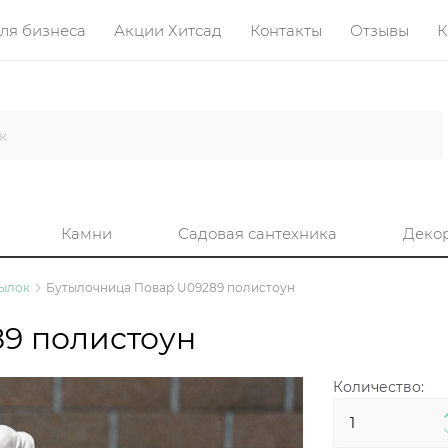
ля бизнеса
Акции Хитсад
Контакты
Отзывы
К
Камни
Садовая сантехника
Деко
тылок
Бутылочница Повар U09289 полистоун
9 полистоун
Количество: