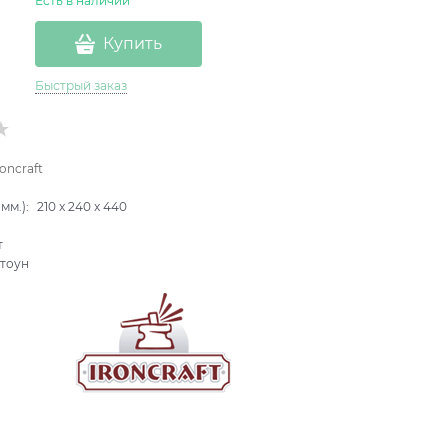
Есть в наличии
Купить
Быстрый заказ
roncraft
мм.):
210
x
240
x
440
т
тоун