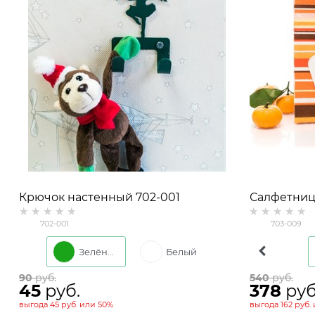
Крючок настенный 702-001
Салфетниц
металлический
Звезда
702-001
703-009
Зелёный
Серебро
Белый
Коричневый
90
 руб.
540
 руб.
45
 руб.
378
 руб
выгода
45 руб.
или
50%
выгода
162 руб.