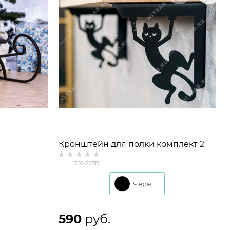
Кронштейн для полки комплект 2
шт 702-227 металл
702-227B
Черный
590
 руб.