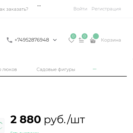
Войти
Регистрация
ак заказать?
0
0
+74952876948
Корзина
р люков
Садовые фигуры
2 880
 руб./шт