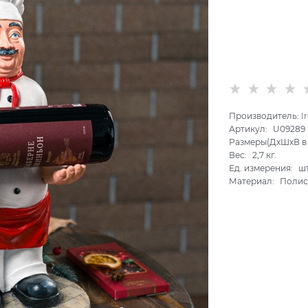
Производитель:
I
Артикул:
U09289
Размеры(ДхШхВ в 
Вес:
2,7
кг.
Ед. измерения:
ш
Материал:
Полис