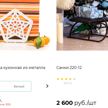
а кухонная из металла
Санки 220-12
220-12
Белый
Черный
.
2 600
 руб./шт
или
30%