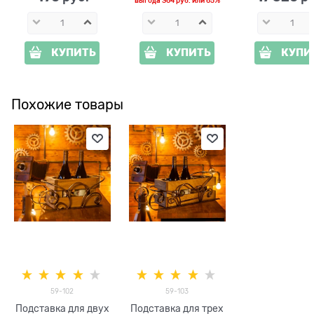
выгода
364 руб.
или
65%
КУПИТЬ
КУПИТЬ
КУПИ
Похожие товары
59-102
59-103
Подставка для двух
Подставка для трех