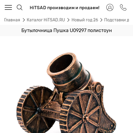
HiTSAD производим и продаем!
Главная
Каталог HiTSAD.RU
Новый год 26
Подставки дл
Бутылочница Пушка U09297 полистоун