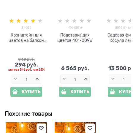
51-024
401-009W
U09016 - WG
Кронштейн для
Подставка для
Садовая фиг
цветов на балкон
цветов 401-009W
Косуля ле
51-024
U09016 - 
металлический
840
 руб.
294
 руб.
6 565
13 500
 руб.
 р
выгода
546 руб.
или
65%
КУПИТЬ
КУПИТЬ
КУПИ
Похожие товары