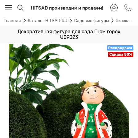
HiTSAD производим и продаем!
Главная
Каталог HiTSAD.RU
Садовые фигуры
Сказка - 
Декоративная фигура для сада Гном горох
U09023
Распродажа
Скидка 50%