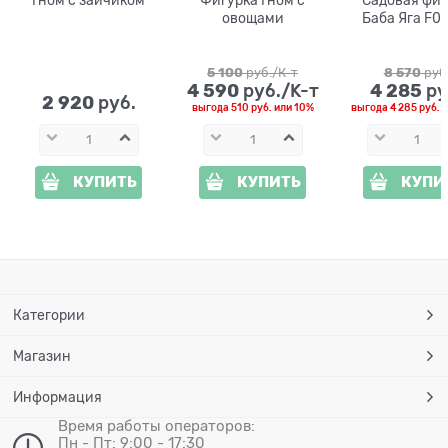
овощами
Баба Яга F0
полистоун вы
80см
5 100
 руб./К-т
8 570
 руб
4 590
4 285
 руб./К-т
 ру
2 920
 руб.
выгода
510 руб.
или
10%
выгода
4 285 руб.
и
КУПИТЬ
КУПИТЬ
КУПИ
Категории
Магазин
Информация
Время работы операторов:
Пн - Пт: 9:00 - 17:30