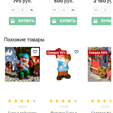
795
600
2 160
 руб.
 руб.
 ру
КУПИТЬ
КУПИТЬ
КУПИ
Похожие товары
Скидка 10%
Скидка 50%
F08036
F03130
F07572
Гном с зайчиком
Фигурка Гном с
Садовая фиг