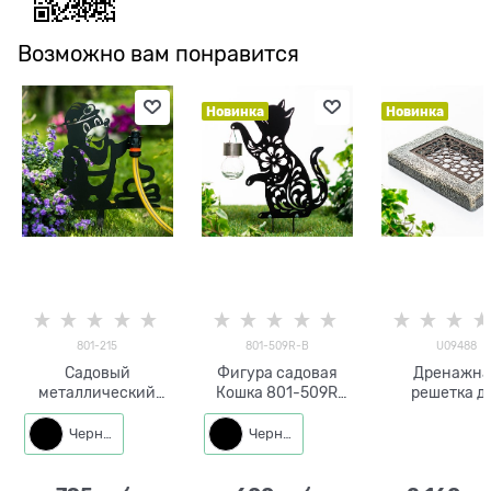
Возможно вам понравится
Новинка
Новинка
801-215
801-509R-B
U09488
Садовый
Фигура садовая
Дренажна
металлический
Кошка 801-509R
решетка д
декор с держателем
разборная металл
садового
для шланга Крот
44 см
умывальни
Черный
Черный
металл
U09488
стеклопласт
металл