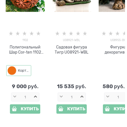
1102
U08921-WBL
U08955-BG
Полигональный
Садовая фигура
Фигурка
Шар Cor-ten 1102
Тигр U08921-WBL
декоратив
d=46 см металл
Воробей U08
BG полистоун 
11см цв.чёрн
Кортен
золотом
9 000
15 535
580
 руб.
 руб.
 руб.
КУПИТЬ
КУПИТЬ
КУПИ