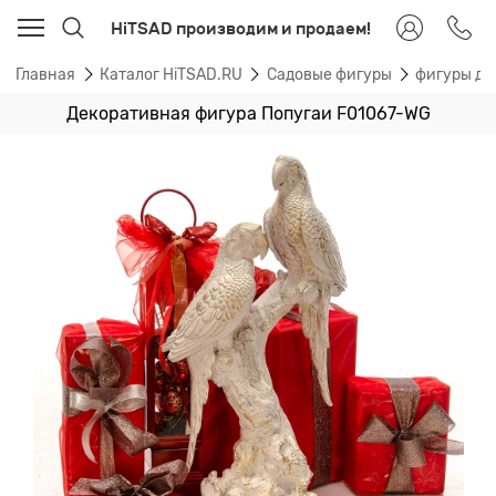
HiTSAD производим и продаем!
Главная
Каталог HiTSAD.RU
Садовые фигуры
фигуры ди
Декоративная фигура Попугаи F01067-WG