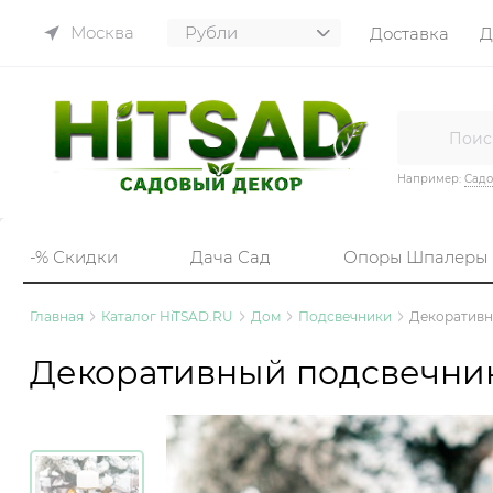
Москва
Доставка
Д
Например:
Садо
-% Скидки
Дача Сад
Опоры Шпалеры
Главная
Каталог HiTSAD.RU
Дом
Подсвечники
Декоративн
Декоративный подсвечник 