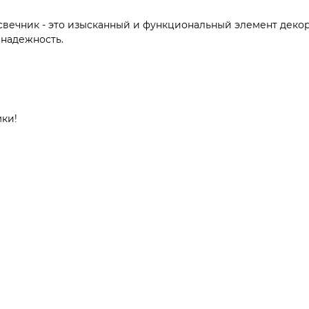
одсвечник - это изысканный и функциональный элемент дек
 надежность.
мки!