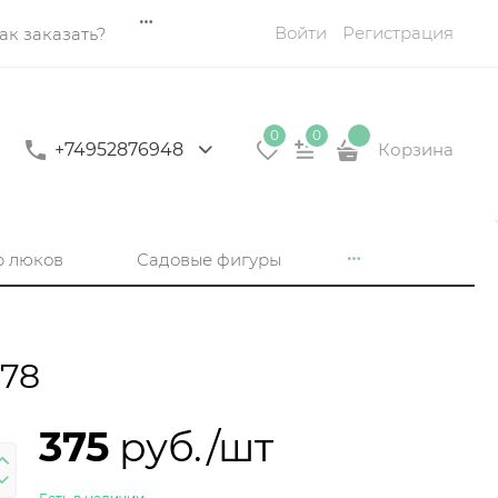
Войти
Регистрация
ак заказать?
0
0
+74952876948
Корзина
р люков
Садовые фигуры
078
375
 руб./шт