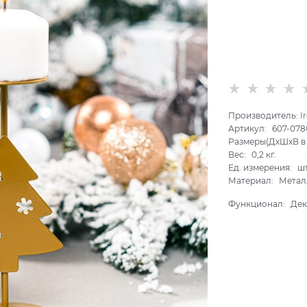
Производитель:
I
Артикул:
607-078
Размеры(ДхШхВ в 
Вес:
0,2
кг.
Ед. измерения:
ш
Материал:
Метал
Функционал:
Дек