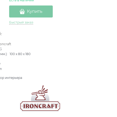
Есть в наличии
Купить
Быстрый заказ
roncraft
G
мм.):
100
x
80
x
180
т
л
ор интерьера