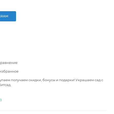
GRAM
сравнение
 избранное
паем получаем скидки, бонусы и подарки! Украшаем сад с
итсад.
а