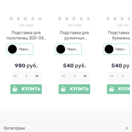
300-062B
300-080B
300-041
Подставка для
Подставка для
Подставка 
полотенец 300-062
рулонных
бумажны
с магнитным
полотенец Кухня
полотенец 
держателем ножей
300-080 металл
кухни 300-
Черный
Черный
Черный
металл
980
540
540
 руб.
 руб.
 руб
КУПИТЬ
КУПИТЬ
КУПИ
Категории