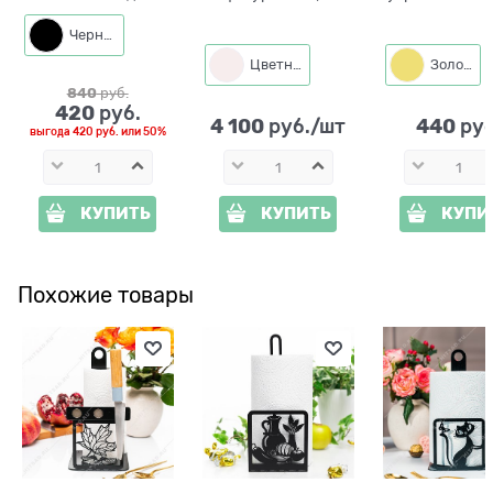
прихожей
морковкой F01044
U09227-
полистоун h=60 см
полистоу
Черный
цв.золото
Цветная
Золото
840
 руб.
420
 руб.
4 100
440
 руб./шт
 руб
выгода
420 руб.
или
50%
КУПИТЬ
КУПИТЬ
КУПИ
Похожие товары