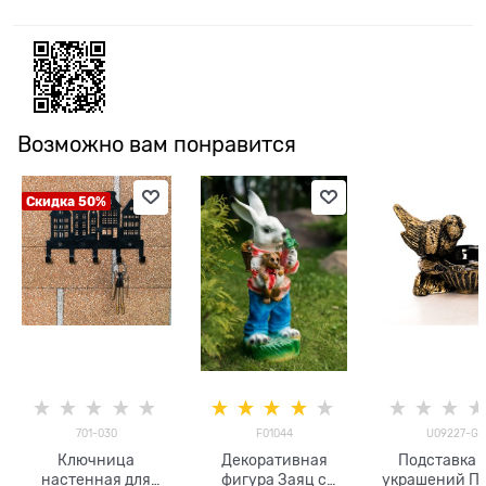
Возможно вам понравится
Скидка 50%
701-030
F01044
U09227-G
Ключница
Декоративная
Подставка 
настенная для
фигура Заяц с
украшений П