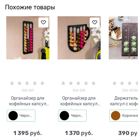
Похожие товары
304-007
304-009
304-053Br
Органайзер для
Органайзер для
Держатель 
кофейных капсул
кофейных капсул
капсул с кофе
304-007
304-009
053 настол
Черный
Черный
1 395
1 370
390
 руб.
 руб.
 руб