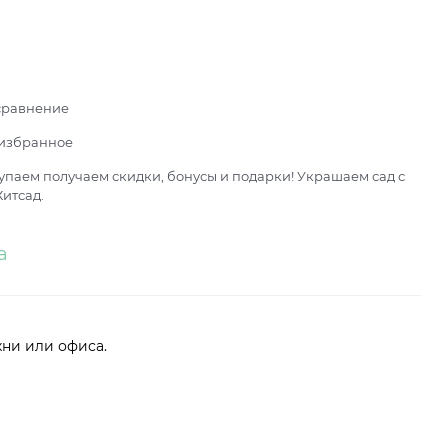
сравнение
 избранное
паем получаем скидки, бонусы и подарки! Украшаем сад с
итсад.
а
хни или офиса.