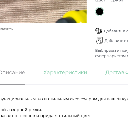
Цвет:
Черный
еличить
Добавить в 
Добавить в
Выбираем и поку
супермаркетом Х
Описание
Характеристики
Доставк
функциональным, но и стильным аксессуаром для вашей ку
ой лазерной резки.
асает от сколов и придает стильный цвет.