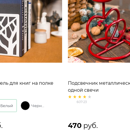
ль для книг на полке
Подсвечник металлическ
ский 705-002
одной свечи
607-23
Белый
Черный
.
470
 руб.