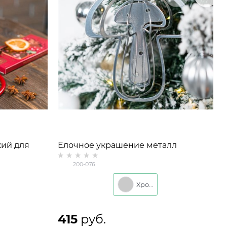
ий для
Елочное украшение металл
200-076
Хром
415
 руб.