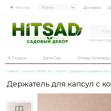
Москва
Доставка
Д
Например:
Опор
-% Скидки
Дача Сад
Опоры Шпалеры
Главная
Каталог HiTSAD.RU
Кухня
Держатель кофейных капс
Держатель для капсул с к