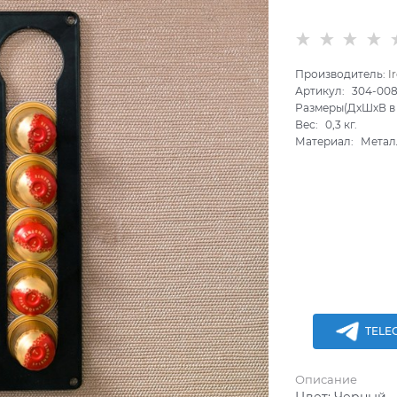
Производитель:
I
Артикул:
304-00
Размеры(ДхШхВ в 
Вес:
0,3
кг.
Материал:
Метал
TELE
Описание