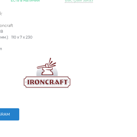
Есть в наличии
Быстрый заказ
roncraft
8B
мм.):
110
x
7
x
230
л
GRAM