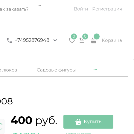
Войти
Регистрация
ак заказать?
0
0
+74952876948
Корзина
р люков
Садовые фигуры
008
400
 руб.
Купить