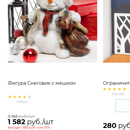
Фигура Снеговик с мешком
Ограничите
металличе
705-002
F08421
3 165
 руб./шт
1 582
 руб./шт
280
 руб
выгода
1 583 руб.
или
50%