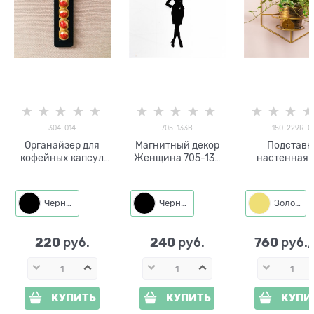
304-014
705-133B
150-229R-G
Органайзер для
Магнитный декор
Подставк
кофейных капсул
Женщина 705-133
настенная 
304-014 настенный
металл
одного раст
150-229R 
съёмной кор
Черный
Черный
Золото
220
240
760
 руб.
 руб.
 руб.
КУПИТЬ
КУПИТЬ
КУПИ