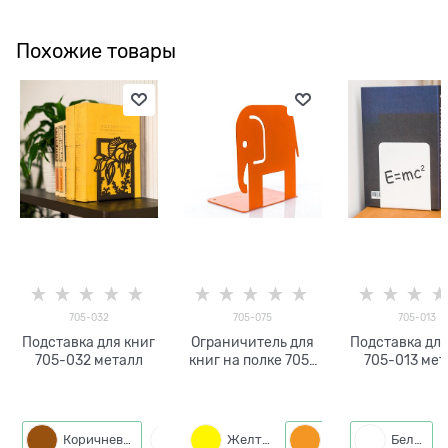
Похожие товары
705-032
705-075
705-013
Подставка для книг
Ограничитель для
Подставка для
705-032 металл
книг на полке 705-
705-013 мет
075 металл
Коричневый
Белый
Желтый
Черный
Оранжевый
Белый