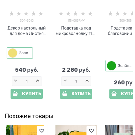
304-301G
115-003R-W
300-305
Декор настольный
Подставка под
Подставка 
для дома Листья
микроволновку 115-
благовоний 
монстеры 304-301
003W
305 из мета
металл
металлическая h42
Золото
Зелёный
540
2 280
 руб.
 руб.
260
 руб
КУПИТЬ
КУПИТЬ
КУПИ
Похожие товары