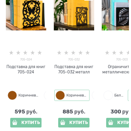
705-024
705-032
705-003
Подставка для книг
Подставка для книг
Ограничит
705-024
705-032 металл
металлически
книг на по
Коричневый
Белый
Коричневый
Черный
Белый
Белый
595
885
300
 руб.
 руб.
 руб
КУПИТЬ
КУПИТЬ
КУПИ