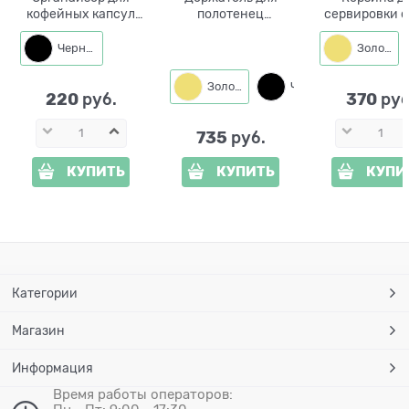
кофейных капсул
полотенец
сервировки с
304-014 настенный
кухонный
590-213 мет
настольный
h=21 см
Черный
Золото
Золото
Черный
220
370
 руб.
 руб
735
 руб.
КУПИТЬ
КУПИТЬ
КУПИ
Категории
Магазин
Информация
Время работы операторов: