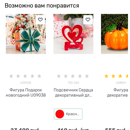
Возможно вам понравится
U09038
730-052
U08961
Фигура Подарок
Подсвечник Сердца
Фигура
новогодний U09038
декоративный для
декоратив
одной свечи
Тыква U089
полистоун h=
Красный