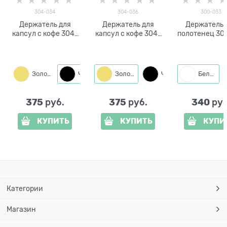
304-034
304-036
300-033
Держатель для
Держатель для
Держатель 
капсул с кофе 304-
капсул с кофе 304-
полотенец 30
034 настольный
036 настольный
кухонны
настольн
Золото
Черный
Золото
Черный
Белый
375
375
340
 руб.
 руб.
 руб
КУПИТЬ
КУПИТЬ
КУПИ
Категории
Магазин