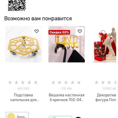
Возможно вам понравится
Скидка 50%
402-015G
702-046
F01067-WG
Подставка
Вешалка настенная
Декоратив
напольная для
5 крючков 702-046
фигура Попу
цветов 402-015 на
металлическая
F01067-W
колёсиках
Золото