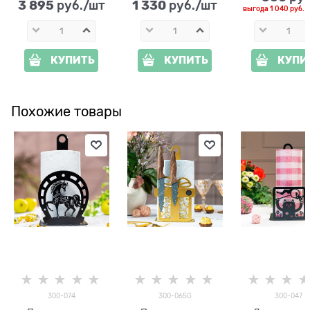
3 895
1 330
 руб./шт
 руб./шт
выгода
1 040 руб.
и
КУПИТЬ
КУПИТЬ
КУПИ
Похожие товары
300-074
300-065G
300-047