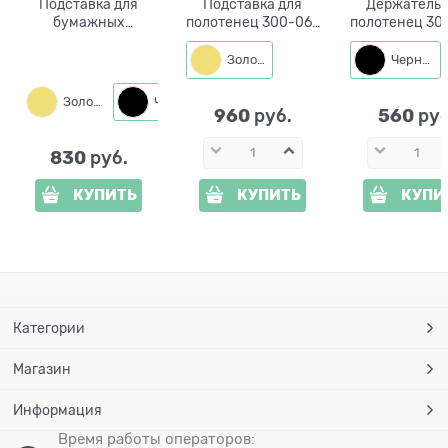
Подставка для
Подставка для
Держатель 
бумажных
полотенец 300-065
полотенец 30
полотенец Лошадь
с магнитным
кухонны
с подковой 300-074
держателем ножей
настольн
Золото
Черный
Золото
Черный
960
560
 руб.
 руб
830
 руб.
КУПИТЬ
КУПИТЬ
КУПИ
Категории
Магазин
Информация
Время работы операторов: