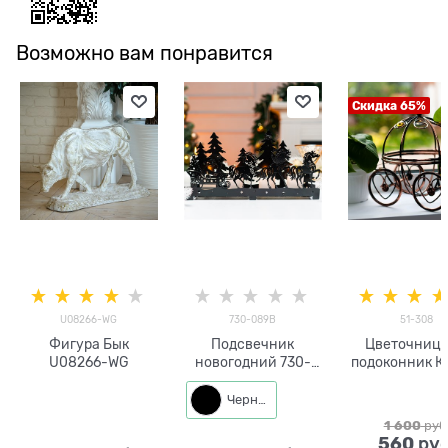
Возможно вам понравится
Скидка 65%
U08266-WG
730-089B
51-308
Фигура Бык
Подсвечник
Цветочница
U08266-WG
новогодний 730-
подоконник К
089 металл
51-308
металличес
Черный
1 600
 руб
560
 руб