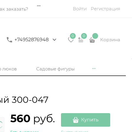
Войти
Регистрация
ак заказать?
0
0
+74952876948
Корзина
р люков
Садовые фигуры
ый 300-047
560
 руб.
Купить