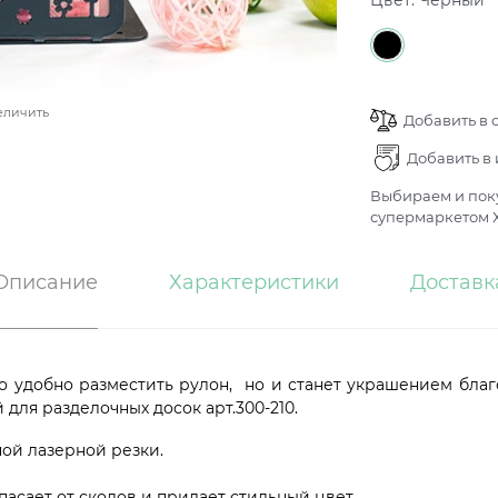
Цвет:
Черный
еличить
Добавить в 
Добавить в
Выбираем и поку
супермаркетом Х
Описание
Характеристики
Доставк
о удобно разместить рулон, но и станет украшением бла
для разделочных досок арт.300-210.
ой лазерной резки.
асает от сколов и придает стильный цвет.