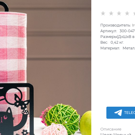
Производитель:
I
Артикул:
300-04
Размеры(ДхШхВ в 
Вес:
0,42
кг.
Материал:
Метал
TELE
Описание