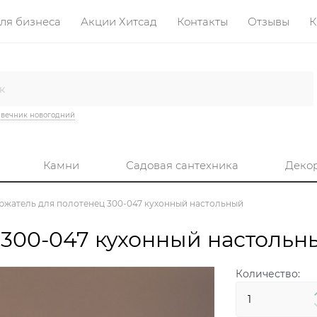
ля бизнеса
Акции Хитсад
Контакты
Отзывы
К
вечник новогодний
Камни
Садовая сантехника
Деко
ржатель для полотенец 300-047 кухонный настольный
300-047 кухонный настольн
Количество: