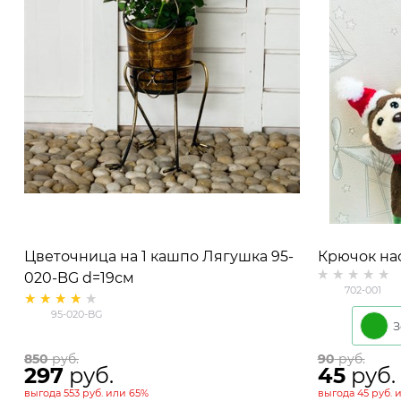
Цветочница на 1 кашпо Лягушка 95-
Крючок на
020-BG d=19см
металличе
702-001
95-020-BG
850
 руб.
90
 руб.
297
 руб.
45
 руб.
выгода
553 руб.
или
65%
выгода
45 руб.
и