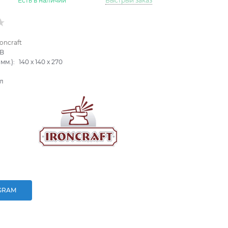
Есть в наличии
Быстрый заказ
roncraft
7B
мм.):
140
x
140
x
270
л
GRAM