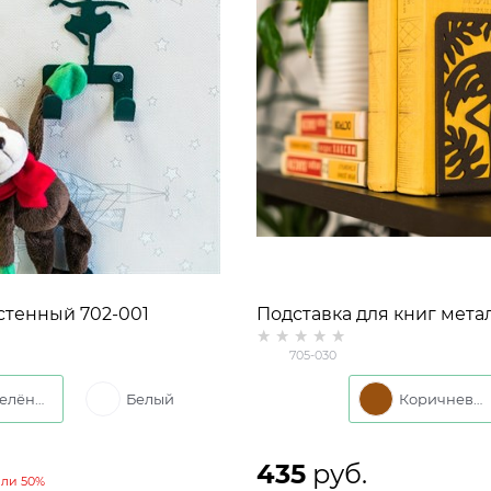
стенный 702-001
Подставка для книг мета
ский
705-030
705-030
Зелёный
Белый
Коричневый
435
 руб.
ли
50%