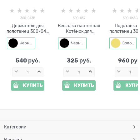
300-043B
300-057
300-065G
Держатель для
Вешалка настенная
Подставка 
полотенец 300-043
Котёнок для
полотенец 30
кухонный
полотенца 300-057
с магнитн
настольный
держателем 
Черный
Черный
Золото
540
325
960
 руб.
 руб.
 руб
КУПИТЬ
КУПИТЬ
КУПИ
Категории
Магазин