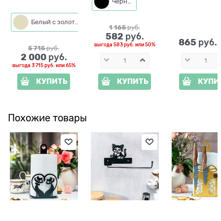
Черный
Белый с золотым
Черный с золотом
1 165
 руб.
582
 руб.
865
 руб.
выгода
583 руб.
или
50%
5 715
 руб.
2 000
 руб.
выгода
3 715 руб.
или
65%
КУПИТЬ
КУПИТЬ
КУПИ
Похожие товары