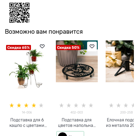
Возможно вам понравится
Скидка 65%
Скидка 50%
14-006
402-003
200-25B
Подставка для 6
Подставка для
Елочная подс
кашпо с цветами
цветов напольная
из металла 20
металл h=134см
402-003