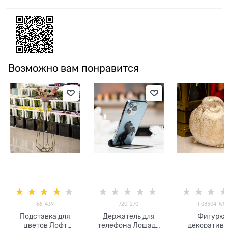
Возможно вам понравится
66-439
720-270
F08304-WG
Подставка для
Держатель для
Фигурка
цветов Лофт
телефона Лошадь
декоратив