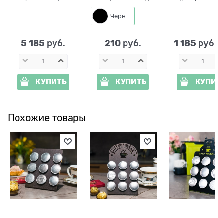
напольная 66-439
720-270 металл
Синица F08304-WG
d=15см высота
стеклопласти
Черный
100см
21см
5 185
210
1 185
 руб.
 руб.
 руб
КУПИТЬ
КУПИТЬ
КУПИ
Похожие товары