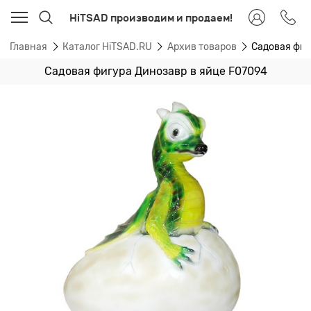
HiTSAD производим и продаем!
Главная
Каталог HiTSAD.RU
Архив товаров
Садовая фиг
Садовая фигура Динозавр в яйце F07094