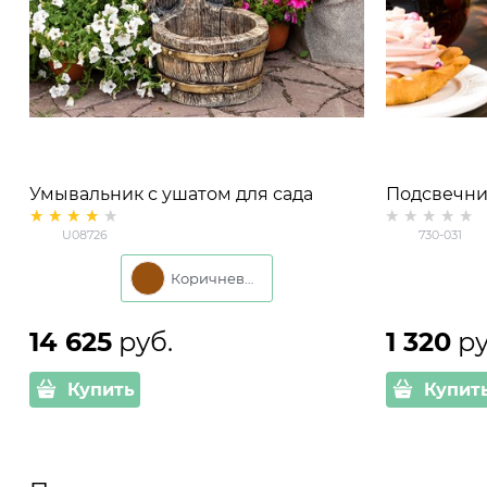
Умывальник с ушатом для сада
Подсвечник 
U08726, под дерево
одной чай
U08726
730-031
Коричневый
14 625
 руб.
1 320
 р
Купить
Купит