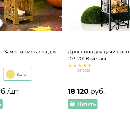
Замок из металла для
Дровница для дачи высот
ной свечи
103-202B металл
103-202B
Золото
уб./шт
18 120
 руб.
ь
Купить