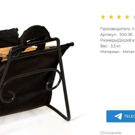
Производитель:
I
Артикул:
500-36
Размеры(ДхШхВ в 
Вес:
3,5
кг.
Материал:
Метал
TELE
Описание