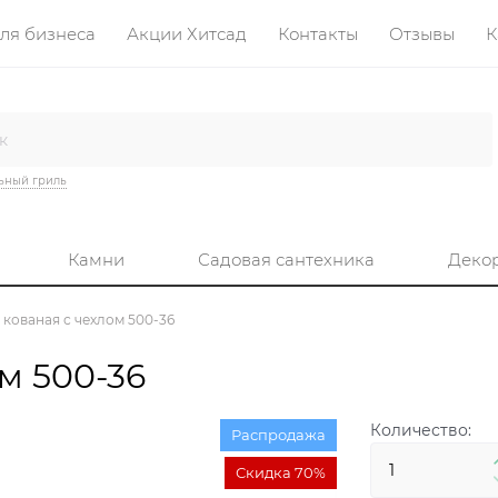
ля бизнеса
Акции Хитсад
Контакты
Отзывы
К
ьный гриль
Камни
Садовая сантехника
Деко
кованая с чехлом 500-36
м 500-36
Количество:
Распродажа
Скидка 70%