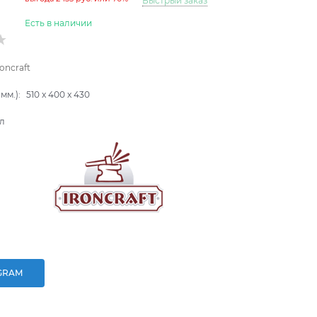
Быстрый заказ
Есть в наличии
roncraft
мм.):
510
x
400
x
430
л
GRAM