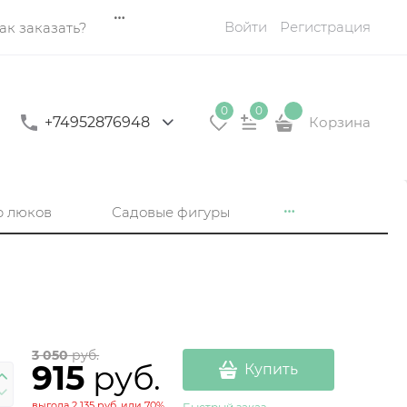
Войти
Регистрация
ак заказать?
0
0
+74952876948
Корзина
р люков
Садовые фигуры
3 050
 руб.
915
 руб.
Купить
выгода
2 135 руб.
или
70%