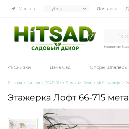
Москва
Доставка
Д
Например:
Вод
-% Скидки
Дача Сад
Опоры Шпалеры
Главная
Каталог HiTSAD.RU
Дом
Мебель
Мебель лофт
Э
Этажерка Лофт 66-715 мет