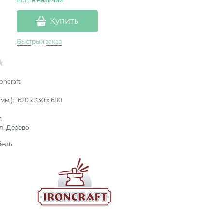
Есть в наличии
Купить
Быстрый заказ
roncraft
мм.):
620
x
330
x
680
.
л, Дерево
бель