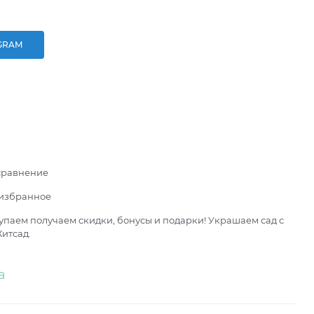
GRAM
сравнение
 избранное
паем получаем скидки, бонусы и подарки! Украшаем сад с
итсад.
а