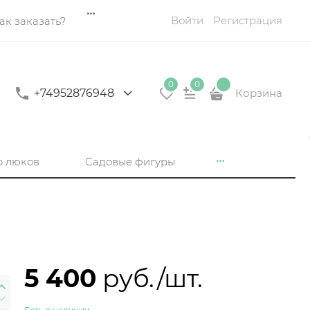
Войти
Регистрация
ак заказать?
0
0
+74952876948
Корзина
р люков
Садовые фигуры
5 400
 руб./шт.