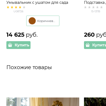
Умывальник с ушатом для сада
Подставка 
U08726, под дерево
настенная 
U08726
15-137B
Коричневый
14 625
 руб.
260
 руб
Купить
Купит
Похожие товары