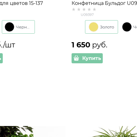
для цветов 15-137
Конфетница Бульдог U09
на одно кашпо d=11см
полистоун
U09397
Черный
Золото
./шт
1 650
 руб.
ь
Купить