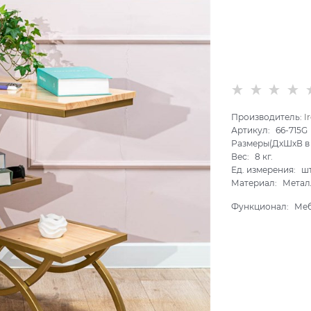
Производитель:
I
Артикул:
66-715G
Размеры(ДхШхВ в 
Вес:
8
кг.
Ед. измерения:
шт
Материал:
Метал
Функционал:
Ме