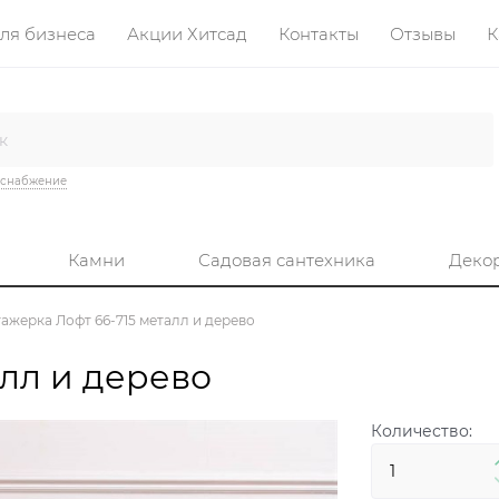
ля бизнеса
Акции Хитсад
Контакты
Отзывы
К
оснабжение
Камни
Садовая сантехника
Деко
тажерка Лофт 66-715 металл и дерево
алл и дерево
Количество: