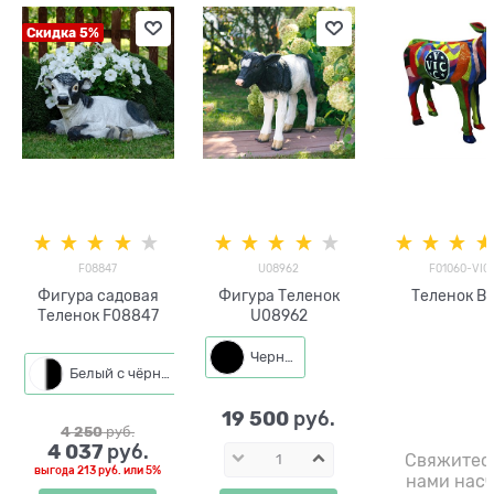
Скидка 5%
F08847
U08962
F01060-VIC
Фигура садовая
Фигура Теленок
Теленок В
Теленок F08847
U08962
Черный
Белый с чёрным
19 500
 руб.
4 250
 руб.
4 037
 руб.
Свяжитес
выгода
213 руб.
или
5%
нами насч