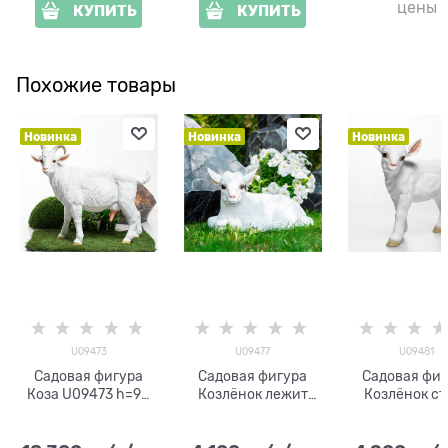
цены
КУПИТЬ
КУПИТЬ
Похожие товары
Новинка
Новинка
Новинка
U09473
U09477
U09481
Садовая фигура
Садовая фигура
Садовая фиг
Коза U09473 h=90
Козлёнок лежит
Козлёнок ст
см стеклопластик
U09477 h=30 см
U09481 h=57
полистоун
полистоу