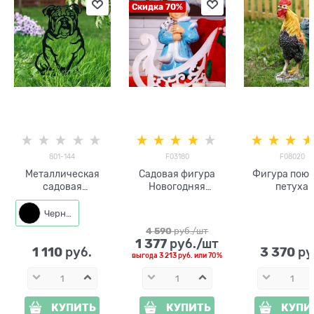
Скидка 70%
801-144
F03180
F08020
Металлическая
Садовая фигура
Фигура пою
садовая
Новогодняя
петуха
декоративная
Снегурка
фигура Собака
Черный
4 590
 руб./шт
1 377
 руб./шт
1 110
3 370
 руб.
 ру
выгода
3 213 руб.
или
70%
КУПИТЬ
КУПИТЬ
КУПИ