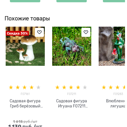
Похожие товары
Скидка 30%
F07161
F07211
F01283
Садовая фигура
Садовая фигура
Влюбленн
Гриб берёзовый
Игуана F07211
лягушка
F07161 полистоун
полистоун
h=30см
1 615
 руб./шт
1 130
 руб./шт