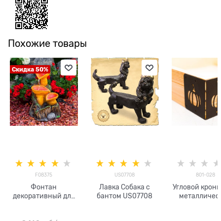
Похожие товары
Скидка 50%
F08375
US07708
801-028
Фонтан
Лавка Собака с
Угловой крон
декоративный для
бантом US07708
металличес
сада Грибы F08375
(1шт) для вы
стеклопластик,
грядок 801-