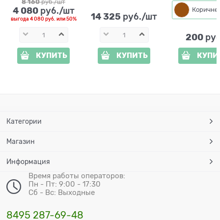
высота 49 см
8 160
 руб./шт
4 080
 руб./шт
14 325
 руб./шт
выгода
4 080 руб.
или
50%
200
 руб
КУПИТЬ
КУПИТЬ
КУПИ
Категории
Магазин
Информация
Время работы операторов:
Пн - Пт: 9:00 - 17:30
Сб - Вс: Выходные
8495 287-69-48