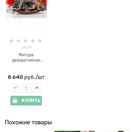
U09279
Фигура
декоративная
Лошадка-качалка
U09279
цв.коричневый
8 640
 руб./шт
h=34 см
КУПИТЬ
Похожие товары