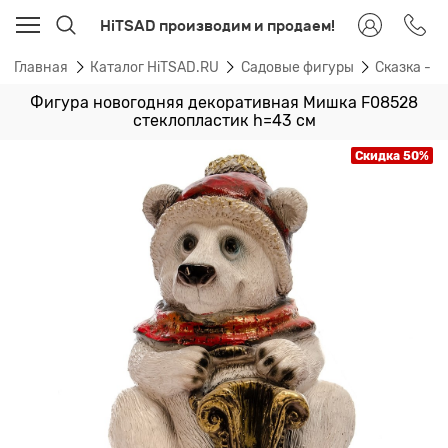
HiTSAD производим и продаем!
Главная
Каталог HiTSAD.RU
Садовые фигуры
Сказка - 
Фигура новогодняя декоративная Мишка F08528
стеклопластик h=43 см
Скидка 50%