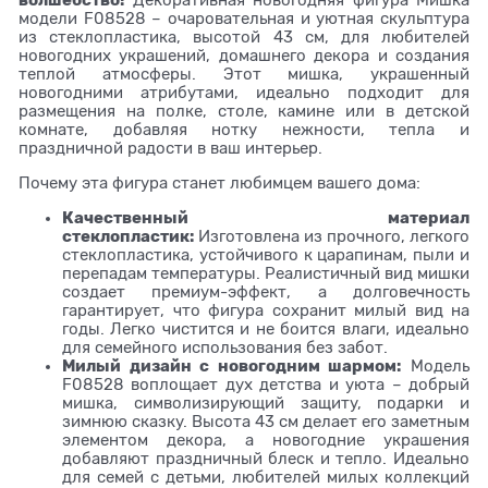
модели F08528 – очаровательная и уютная скульптура
из стеклопластика, высотой 43 см, для любителей
новогодних украшений, домашнего декора и создания
теплой атмосферы. Этот мишка, украшенный
новогодними атрибутами, идеально подходит для
размещения на полке, столе, камине или в детской
комнате, добавляя нотку нежности, тепла и
праздничной радости в ваш интерьер.
Почему эта фигура станет любимцем вашего дома:
Качественный материал
стеклопластик:
Изготовлена из прочного, легкого
стеклопластика, устойчивого к царапинам, пыли и
перепадам температуры. Реалистичный вид мишки
создает премиум-эффект, а долговечность
гарантирует, что фигура сохранит милый вид на
годы. Легко чистится и не боится влаги, идеально
для семейного использования без забот.
Милый дизайн с новогодним шармом:
Модель
F08528 воплощает дух детства и уюта – добрый
мишка, символизирующий защиту, подарки и
зимнюю сказку. Высота 43 см делает его заметным
элементом декора, а новогодние украшения
добавляют праздничный блеск и тепло. Идеально
для семей с детьми, любителей милых коллекций