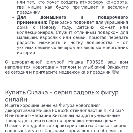
или тех, кто хочет создать атмосферу комфорта,
где мишка как будто приглашает к веселому
празднику.
Для домашнего и подарочного
применения:
Прекрасно подойдет для украшения
дома к Новому году, детских комнат или
коллекционеров. Служит отличным подарком для
малышей, взрослых или семьи, помогая передать
радость, нежность и нотку волшебства – от
уютных семейных вечеров до веселых новогодних
историй.
С декоративной фигурой Мишка F08528 ваш дом
наполнится новогодним теплом и улыбками! Закажите
ее сегодня и пригласите медвежонка в праздник 🐻❄️.
Купить Сказка - серия садовых фигур
онлайн
Ищете хорошие цены на Фигура новогодняя
декоративная Мишка F08528 стеклопластик h=43 см ?
В интернет-магазине Хитсад вы найдете уникальные
товары для дачи и сада по привлекательным ценам.
Отзывы и подробные характеристики на Сказка - серия
садовых фигур от Садформ - производство объемных