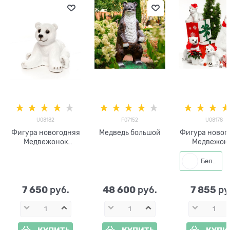
U08182
F07152
U08178
Фигура новогодняя
Медведь большой
Фигура новог
Медвежонок
Медвежон
U08182
U08178
Белый
7 650
48 600
7 855
 руб.
 руб.
 ру