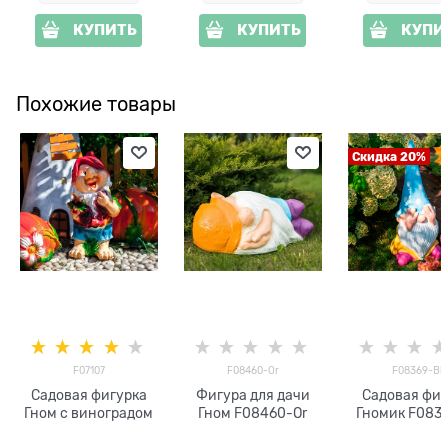
КУПИТЬ
КУПИТЬ
КУПИ
Похожие товары
Скидка 20%
F07107
F08460-Or
F08369-Bl
Садовая фигурка
Фигура для дачи
Садовая фиг
Гном с виноградом
Гном F08460-Or
Гномик F0836