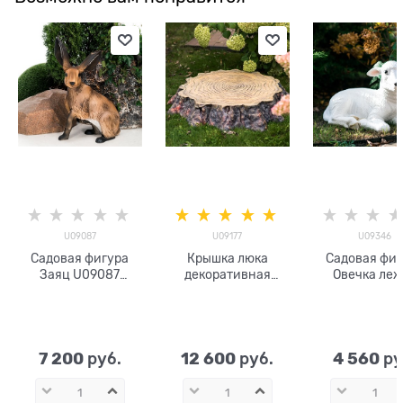
U09087
U09177
U09346
Садовая фигура
Крышка люка
Садовая фиг
Заяц U09087
декоративная
Овечка леж
высота 69см
Секвойя U09177
U09346 h=3
стеклопластик
стеклопластик
ширина 114 см
7 200
12 600
4 560
 руб.
 руб.
 ру