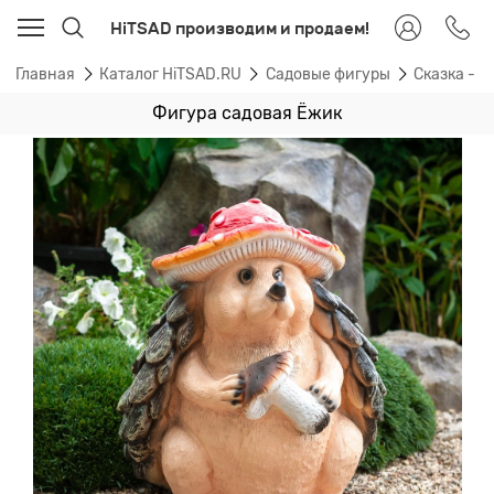
HiTSAD производим и продаем!
Главная
Каталог HiTSAD.RU
Садовые фигуры
Сказка - 
Фигура садовая Ёжик