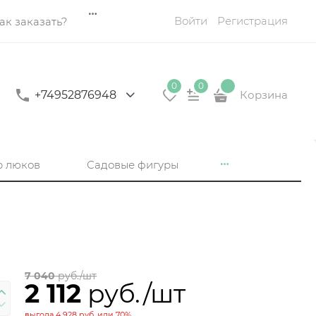
Войти
Регистрация
ак заказать?
0
0
+74952876948
Корзина
р люков
Садовые фигуры
7 040
 руб./шт
2 112
 руб./шт
выгода
4 928 руб.
или
70%