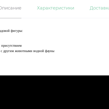
Описание
Характеристики
Доставк
адовой фигуры:
 присутствием
е с другим животными водной фауны