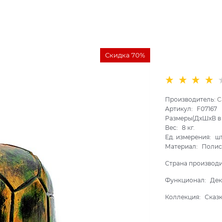
Скидка 70%
Производитель:
С
Артикул:
F07167
Размеры(ДхШхВ в 
Вес:
8
кг.
Ед. измерения:
ш
Материал:
Полис
Страна производ
Функционал:
Дек
Коллекция:
Сказ