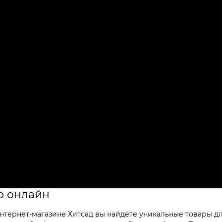
ур онлайн
нтернет-магазине Хитсад вы найдете уникальные товары дл