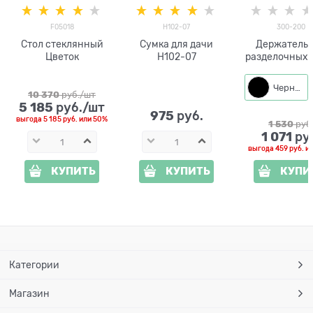
F05018
H102-07
300-200
Стол стеклянный
Сумка для дачи
Держатель для
Цветок
H102-07
разделочных 
300-200
Черный
10 370
 руб./шт
5 185
 руб./шт
975
 руб.
выгода
5 185 руб.
или
50%
1 530
 руб
1 071
 ру
выгода
459 руб.
и
КУПИТЬ
КУПИТЬ
КУПИ
Категории
Магазин