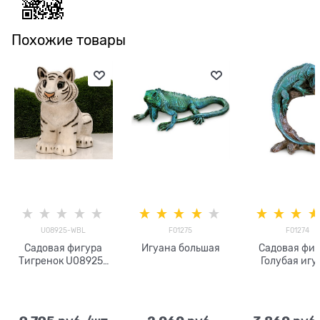
Похожие товары
U08925-WBL
F01275
F01274
Садовая фигура
Игуана большая
Садовая фиг
Тигренок U08925-
Голубая игу
WBL