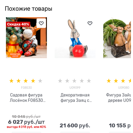
Похожие товары
Скидка 40%
F08530
U09099
U09080
Садовая фигура
Декоративная
Фигура Зайц
Лосёнок F08530
фигура Заяц с
дереве U09
полистоун
мешком U09099
10 045
 руб./шт
6 027
 руб./шт
21 600
10 155
 руб.
 р
выгода
4 018 руб.
или
40%