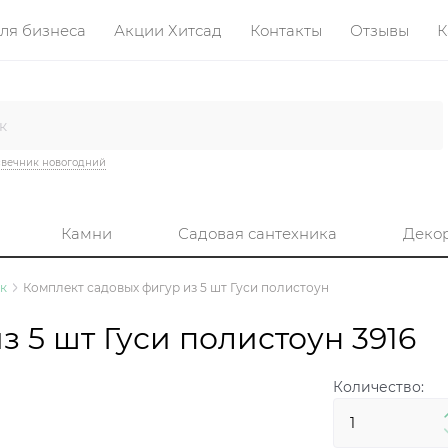
ля бизнеса
Акции Хитсад
Контакты
Отзывы
К
вечник новогодний
Камни
Садовая сантехника
Деко
к
Комплект садовых фигур из 5 шт Гуси полистоун
 5 шт Гуси полистоун 3916
Количество: