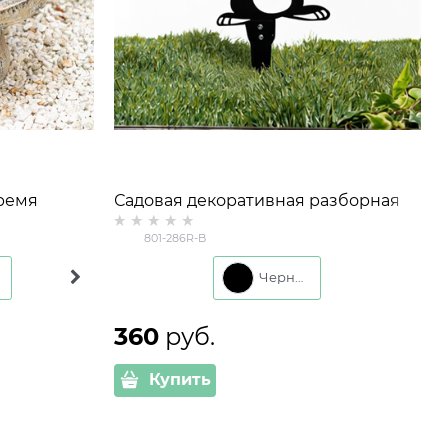
ремя
Садовая декоративная разборная
м
фигура Заяц 801-286R h=35 см
801-286R-B
металл
Синий
Бронза
Черный
360
 руб.
Купить