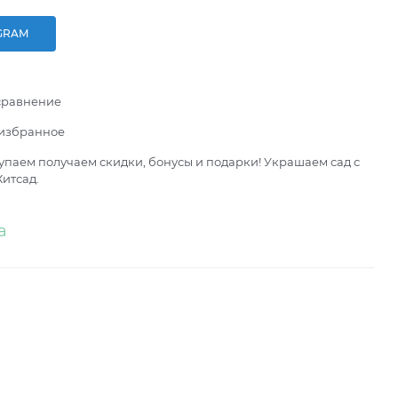
GRAM
сравнение
 избранное
паем получаем скидки, бонусы и подарки! Украшаем сад с
итсад.
а