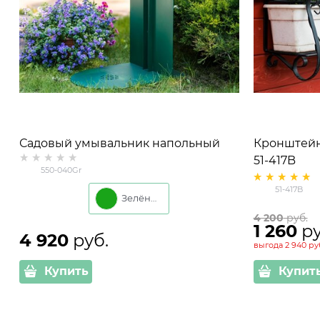
Садовый умывальник напольный
Кронштейн
550-040 h=80 см
51-417B
550-040Gr
51-417B
Зелёный
4 200
 руб.
1 260
 р
4 920
 руб.
выгода
2 940 ру
Купить
Купит