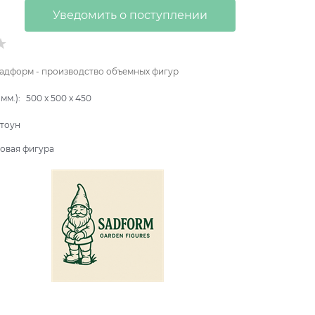
Уведомить о поступлении
адформ - производство объемных фигур
мм.):
500
x
500
x
450
тоун
овая фигура