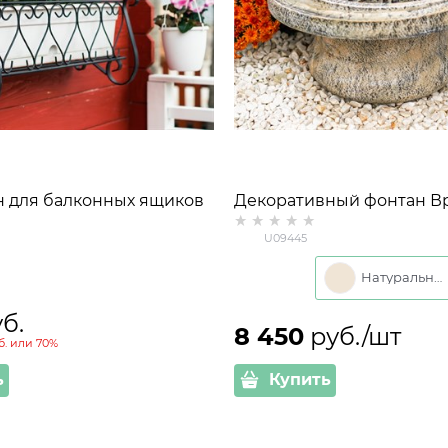
 для балконных ящиков
Декоративный фонтан В
U09445 полистоун h=31 с
U09445
Натуральный
уб.
8 450
 руб./шт
б.
или
70%
ь
Купить