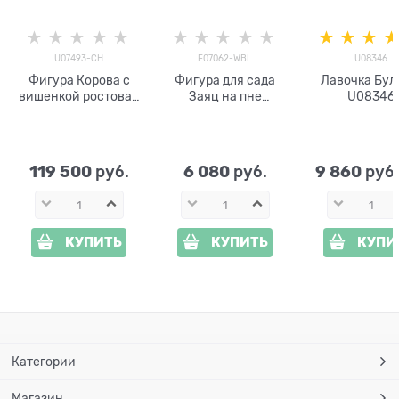
U07493-CH
F07062-WBL
U08346
Фигура Корова с
Фигура для сада
Лавочка Бул
вишенкой ростовая
Заяц на пне
U08346
h=190 см U07493-
F07062-WBL,
CH стеклопластик
полистоун, белый с
чёрным, 65 см
119 500
6 080
9 860
 руб.
 руб.
 руб
КУПИТЬ
КУПИТЬ
КУПИ
Категории
Магазин