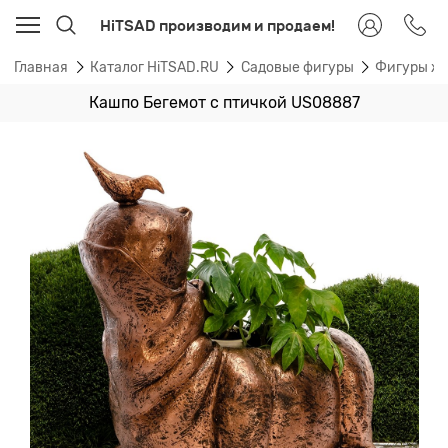
HiTSAD производим и продаем!
Главная
Каталог HiTSAD.RU
Садовые фигуры
Фигуры ж
Кашпо Бегемот с птичкой US08887