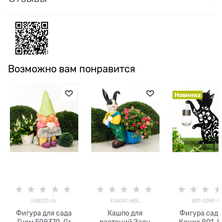
Возможно вам понравится
Новинка
F08370-Gr
F04041-WBL
801-509R-B
Фигура для сада
Кашпо для
Фигура сад