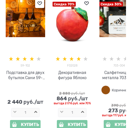
Скидка 70%
Скидка 30%
59-102
F02028
703-004
Подставка для двух
Декоративная
Салфетница
бутылок Сани 59-
фигура Яблоко
металла
102 металл и дерево
2 880
 руб./шт
864
 руб./шт
2 440
 руб./шт
выгода
2 016 руб.
или
70%
390
 руб.
273
 руб
выгода
117 руб.
и
КУПИТЬ
КУПИТЬ
КУПИ