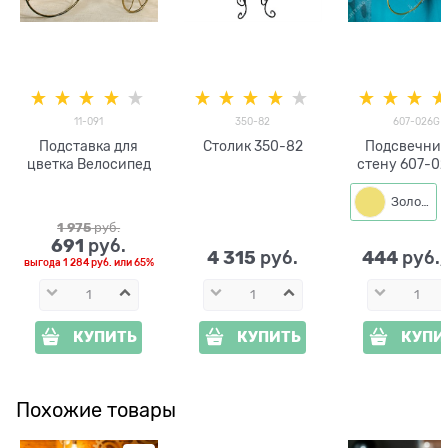
11-091
350-82
607-026G
Подставка для
Столик 350-82
Подсвечник
цветка Велосипед
стену 607-02
одну свеч
Золото
1 975
 руб.
691
 руб.
4 315
444
 руб.
 руб.
выгода
1 284 руб.
или
65%
КУПИТЬ
КУПИТЬ
КУПИ
Похожие товары