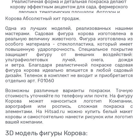
Реалистичная форма и детальная покраска делают
корову эффектным акцентом для сада, фермерского
дворика, тематических площадок, фотозон и
коммерческих пространств. Доступны различные
Корова Абсолютный хит продаж.
варианты окраски, включая брендирование, нанесение
логотипа и индивидуальную роспись.
Одна из лучших моделей, реализованных нашими
мастерами. Садовая фигура корова изготовлена в
Белый макет коровы можно приобрести для
реальную величину животного. Фигура изготовлена из
самостоятельной покраски. Теленок к фигуре не входит
особого материала - стеклопластика, который имеет
— продаётся отдельно (арт. F01060).
повышенную ударопрочность. Специальное покрытие
защищает фигуру от внешних воздействий:
ультрафиолетовых лучей, снега, дождя
и ветра. Благодаря реалистичной покраске садовая
фигура корова идеально впишется в любой садовый
дизайн. Теленок в комплект не входит и приобретается
отдельно арт. F01060
Возможны различные варианты покраски. Точную
стоимость уточняйте по телефону или почте. На фигуру
Корова может наноситься логотип Компании,
аэрография или роспись, сложная покраска с
элементами. На Hitsad.ru можно купить белый макет
коровы и самостоятельно нанести рисунок или логотип
вашей компании.
3D модель фигуры Корова: