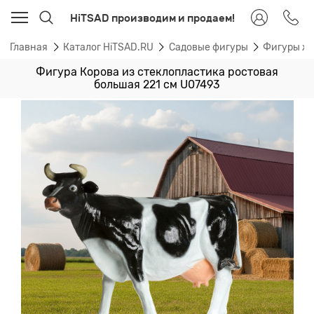
HiTSAD производим и продаем!
Главная
Каталог HiTSAD.RU
Садовые фигуры
Фигуры ж
Фигура Корова из стеклопластика ростовая
большая 221 см U07493