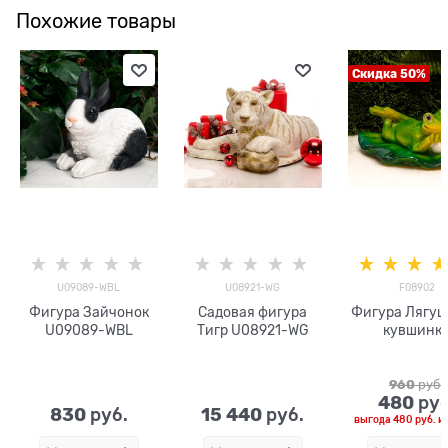
Похожие товары
Скидка 50%
U09089-WBL
U08921-WG
F08902
Фигура Зайчонок
Садовая фигура
Фигура Лягуш
U09089-WBL
Тигр U08921-WG
кувшинк
960
 руб.
480
 руб
830
15 440
 руб.
 руб.
выгода
480 руб.
и