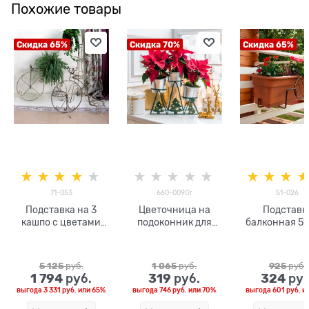
Похожие товары
Скидка 65%
Скидка 70%
Скидка 65%
71-053
660-009Gr
51-026
Подставка на 3
Цветочница на
Подставк
кашпо с цветами
подоконник для
балконная 51
Велосипед 71-053
трех кашпо 660-009
d=12см
5 125
 руб.
1 065
 руб.
925
 руб.
1 794
319
324
 руб.
 руб.
 руб
выгода
3 331 руб.
или
65%
выгода
746 руб.
или
70%
выгода
601 руб.
и