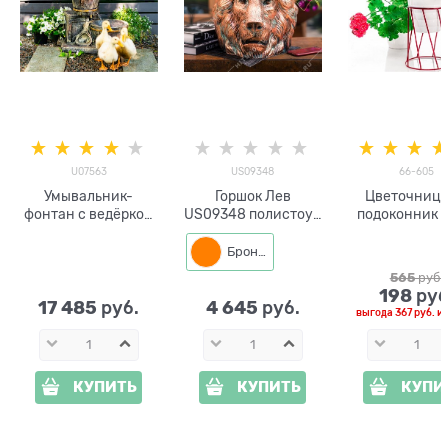
U07563
US09348
66-605
Умывальник-
Горшок Лев
Цветочница
фонтан с ведёрком
US09348 полистоун
подоконник 
U07563 FRP
цв.под бронзу
66-605 d=10см
красный
Бронза
565
 руб.
198
 руб
17 485
4 645
 руб.
 руб.
выгода
367 руб.
и
КУПИТЬ
КУПИТЬ
КУПИ