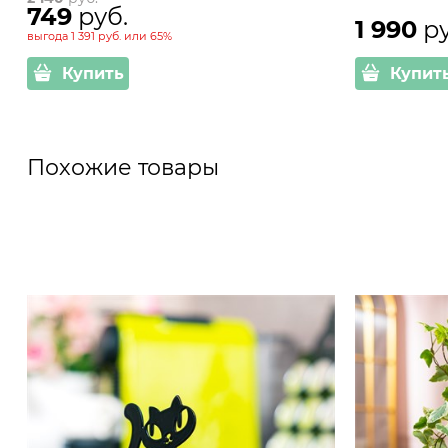
749
 руб.
1 990
 р
выгода
1 391 руб.
или
65%
Купить
Купит
Похожие товары