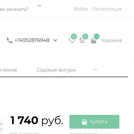
Войти
Регистрация
ак заказать?
0
0
+74952876948
Корзина
р люков
Садовые фигуры
1 740
 руб.
Купить