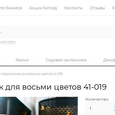
ля бизнеса
Акции Хитсад
Контакты
Отзывы
К
ьный гриль
Камни
Садовая сантехника
Деко
 подоконник для восьми цветов 41-019
 для восьми цветов 41-019
Количество: