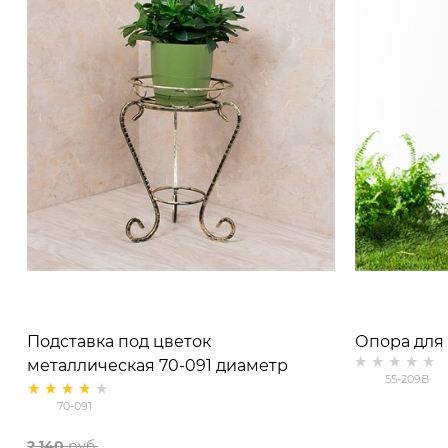
Подставка под цветок
Опора для 
металлическая 70-091 диаметр
неразборн
55-209B
корзины 30см
см
70-091
2 140
 руб.