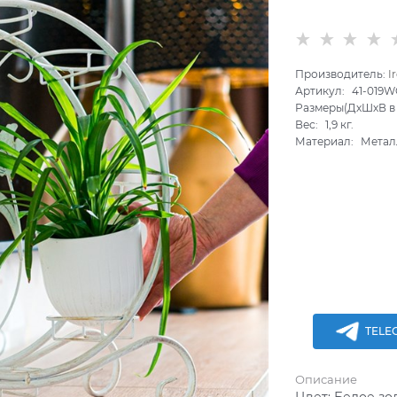
Производитель:
I
Артикул:
41-019W
Размеры(ДхШхВ в 
Вес:
1,9
кг.
Материал:
Метал
TELE
Описание