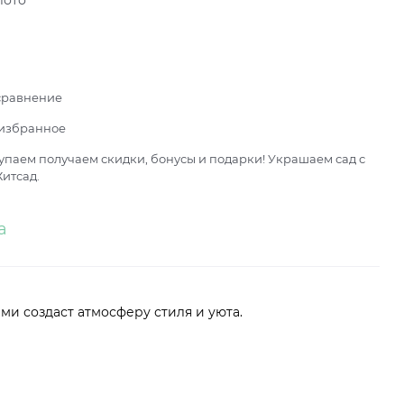
лото
сравнение
 избранное
паем получаем скидки, бонусы и подарки! Украшаем сад с
итсад.
а
ми создаст атмосферу стиля и уюта.