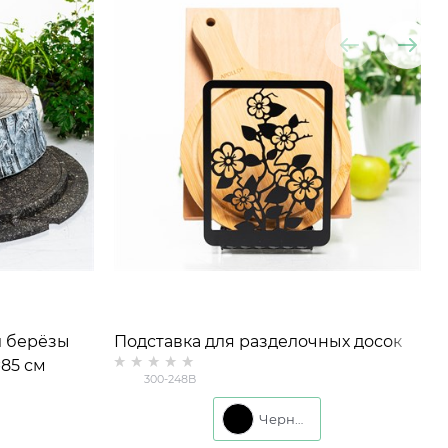
л берёзы
Подставка для разделочных досок
85 см
Сакура 300-248 металл
300-248B
Черный