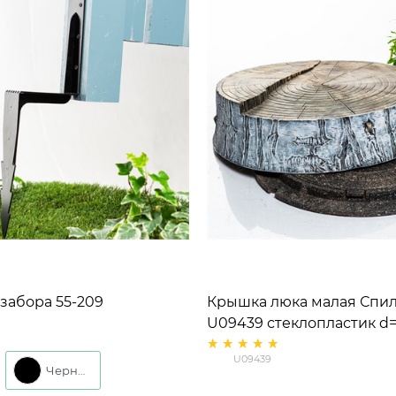
забора 55-209
Крышка люка малая Спи
ая металлическая h=70
U09439 стеклопластик d=
U09439
Черный