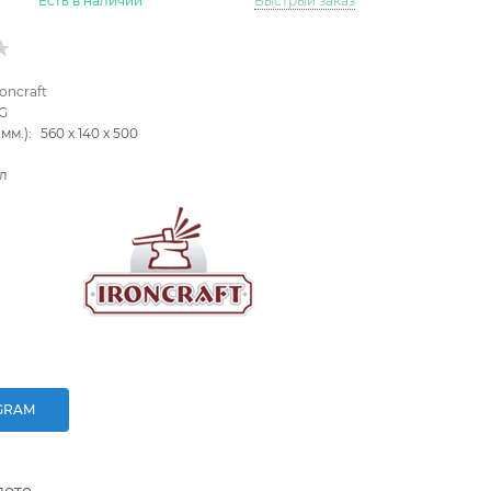
Есть в наличии
Быстрый заказ
roncraft
G
мм.):
560
x
140
x
500
л
GRAM