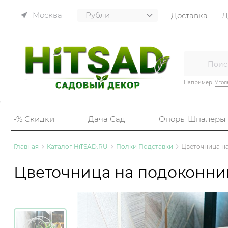
Москва
Доставка
Д
Например:
Угол
-% Скидки
Дача Сад
Опоры Шпалеры
Главная
Каталог HiTSAD.RU
Полки Подставки
Цветочница на
Цветочница на подоконник