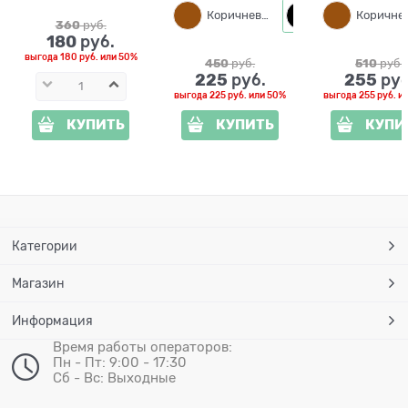
Коричневый
Черный
360
 руб.
180
 руб.
выгода
180 руб.
или
50%
450
 руб.
510
 руб.
225
255
 руб.
 руб
выгода
225 руб.
или
50%
выгода
255 руб.
и
КУПИТЬ
КУПИТЬ
КУПИ
Категории
Магазин
Информация
Время работы операторов:
Пн - Пт: 9:00 - 17:30
Сб - Вс: Выходные