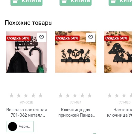
КУПИТЬ
КУПИТЬ
КУПИ
Похожие товары
Скидка 50%
Скидка 50%
Скидка 50%
701-062B
701-024
701-020
Вешалка настенная
Ключница для
Настенна
701-062 металл
прихожей Панда
ключница Ул
Птички
металлическая
Черный