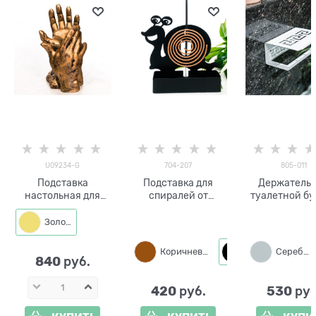
U09234-G
704-207
805-011
Подставка
Подставка для
Держатель 
настольная для
спиралей от
туалетной бу
телефона Ладони
комаров Улитка
настенный 80
704-207
из металл
Золото
металлическая
Коричневый
Черный
Серебро
840
 руб.
420
530
 руб.
 руб