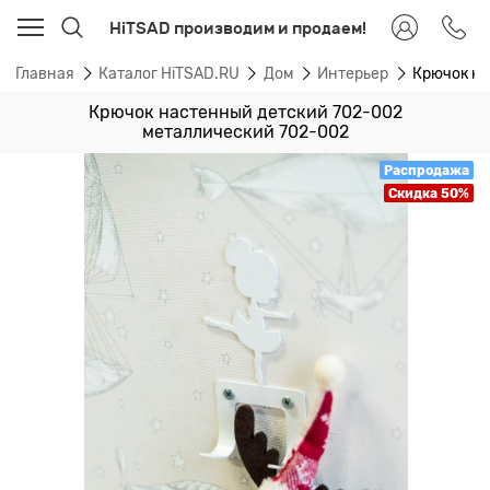
HiTSAD производим и продаем!
Главная
Каталог HiTSAD.RU
Дом
Интерьер
Крючок на
Крючок настенный детский 702-002
металлический 702-002
Распродажа
Скидка 50%