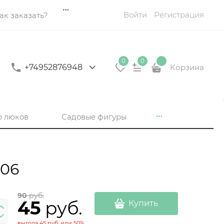
Войти
Регистрация
ак заказать?
0
0
+74952876948
Корзина
р люков
Садовые фигуры
006
90
 руб.
45
 руб.
Купить
выгода
45 руб.
или
50%