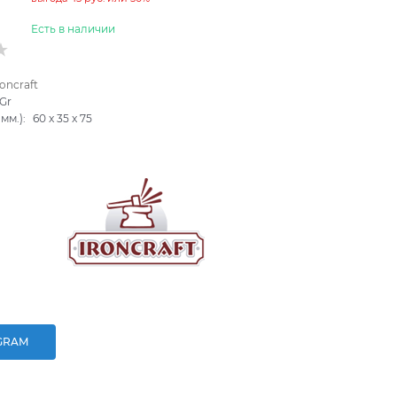
Есть в наличии
roncraft
Gr
мм.):
60
x
35
x
75
GRAM