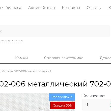
ля бизнеса
Акции Хитсад
Контакты
Отзывы
К
тавка для цветов
Камни
Садовая сантехника
Деко
ный Ёжик 702-006 металлический
02-006 металлический 702-
Количество:
Распродажа
Скидка 50%