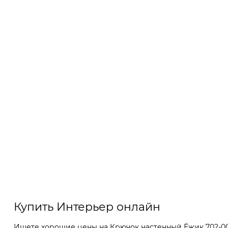
Купить Интерьер онлайн
Ищете хорошие цены на Крючок настенный Ёжик 702-006