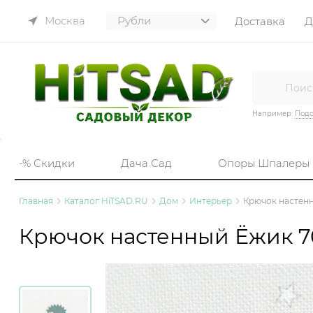
Москва
Доставка
Д
Например:
Подс
-% Скидки
Дача Сад
Опоры Шпалеры
Главная
Каталог HiTSAD.RU
Дом
Интерьер
Крючок настен
Крючок настенный Ёжик 7