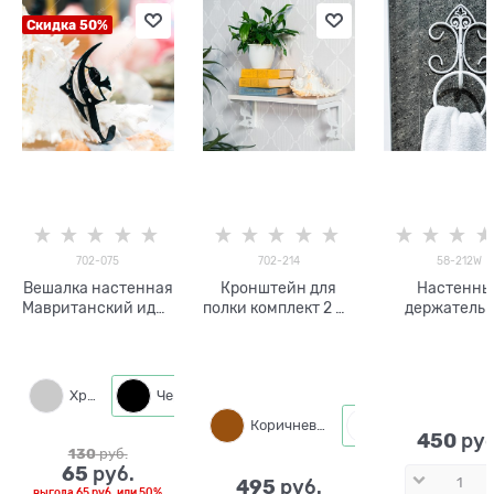
Скидка 50%
702-075
702-214
58-212W
Вешалка настенная
Кронштейн для
Настенны
Мавританский идол
полки комплект 2 шт
держатель 
702-075 металл
702-214 металл
полотенца 
металла 58-
Хром
Черный
Коричневый
Белый
450
 руб
130
 руб.
65
 руб.
495
 руб.
выгода
65 руб.
или
50%