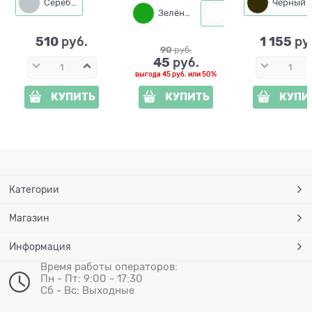
полистоун
полистоу
Серебро
Зелёный
Белый
цв.серебро
цв.черный
золотом
510
1 155
 руб.
 ру
90
 руб.
45
 руб.
выгода
45 руб.
или
50%
КУПИТЬ
КУПИТЬ
КУПИ
Категории
Магазин
Информация
Время работы операторов:
Пн - Пт: 9:00 - 17:30
Сб - Вс: Выходные