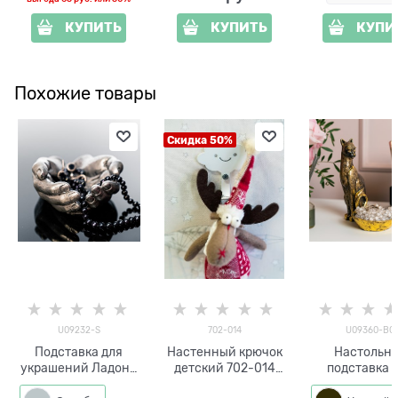
КУПИТЬ
КУПИТЬ
КУПИ
Похожие товары
Скидка 50%
U09232-S
702-014
U09360-BG
Подставка для
Настенный крючок
Настольн
украшений Ладони
детский 702-014
подставка 
U09232-S
металл
украшений К