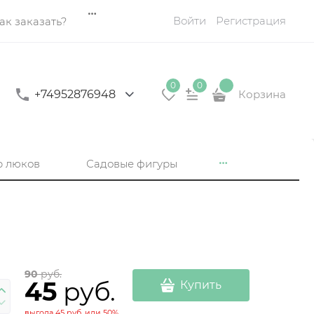
Войти
Регистрация
ак заказать?
0
0
+74952876948
Корзина
р люков
Садовые фигуры
90
 руб.
45
 руб.
Купить
выгода
45 руб.
или
50%