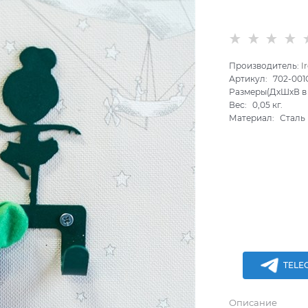
Производитель:
I
Артикул:
702-001
Размеры(ДхШхВ в 
Вес:
0,05
кг.
Материал:
Сталь
TELE
Описание