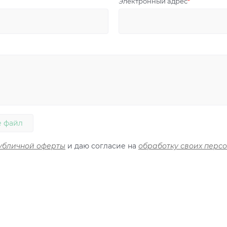
Электронный адрес
 файл
убличной оферты
и даю согласие на
обработку своих перс