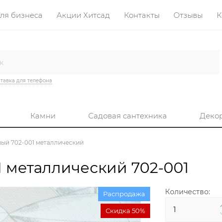
ля бизнеса
Акции Хитсад
Контакты
Отзывы
К
тавка для телефона
Камни
Садовая сантехника
Деко
ый 702-001 металлический
 металлический 702-001
Количество:
Распродажа
Скидка 50%