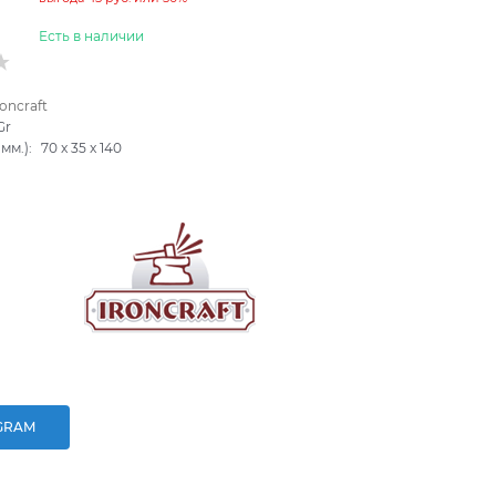
Есть в наличии
roncraft
Gr
мм.):
70
x
35
x
140
GRAM