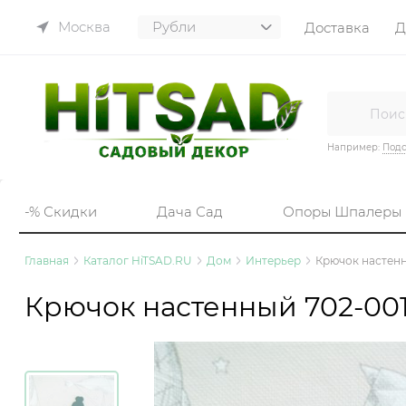
Москва
Доставка
Д
Например:
Подс
-% Скидки
Дача Сад
Опоры Шпалеры
Главная
Каталог HiTSAD.RU
Дом
Интерьер
Крючок настенн
Крючок настенный 702-001