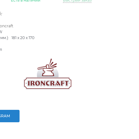
Есть в наличии
Быстрый заказ
roncraft
W
мм.):
181
x
20
x
170
л
GRAM