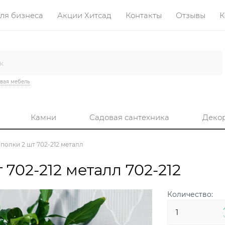
ля бизнеса
Акции Хитсад
Контакты
Отзывы
К
вая мебель
Камни
Садовая сантехника
Деко
полки 2 шт 702-212 металл
702-212 металл 702-212
Количество: