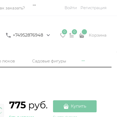
Войти
Регистрация
ак заказать?
0
0
+74952876948
Корзина
р люков
Садовые фигуры
775
 руб.
Купить