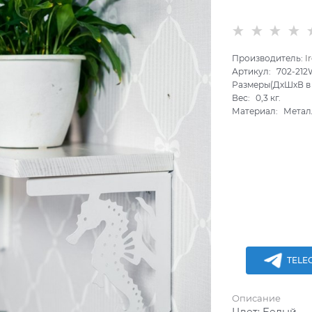
Производитель:
I
Артикул:
702-212
Размеры(ДхШхВ в 
Вес:
0,3
кг.
Материал:
Метал
TELE
Описание